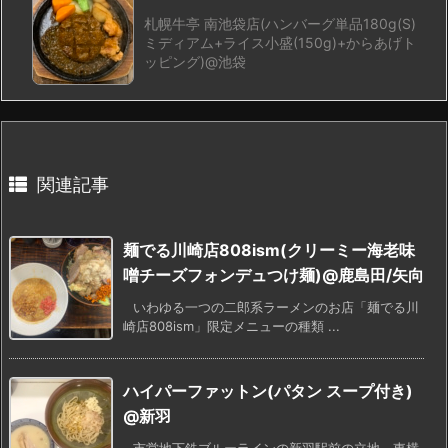
札幌牛亭 南池袋店(ハンバーグ単品180g(S)
ミディアム+ライス小盛(150g)+からあげト
ッピング)@池袋
関連記事
麺でる川崎店808ism(クリーミー海老味
噌チーズフォンデュつけ麺)@鹿島田/矢向
いわゆる一つの二郎系ラーメンのお店「麺でる川
崎店808ism」限定メニューの種類 ...
ハイパーファットン(パタン スープ付き)
@新羽