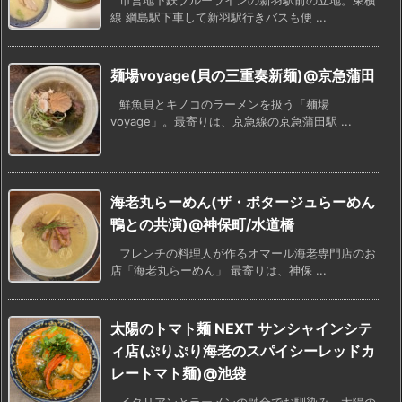
市営地下鉄ブルーラインの新羽駅前の立地。東横
線 綱島駅下車して新羽駅行きバスも便 ...
麺場voyage(貝の三重奏新麺)@京急蒲田
鮮魚貝とキノコのラーメンを扱う「麺場
voyage」。最寄りは、京急線の京急蒲田駅 ...
海老丸らーめん(ザ・ポタージュらーめん
鴨との共演)@神保町/水道橋
フレンチの料理人が作るオマール海老専門店のお
店「海老丸らーめん」 最寄りは、神保 ...
太陽のトマト麺 NEXT サンシャインシテ
ィ店(ぷりぷり海老のスパイシーレッドカ
レートマト麺)@池袋