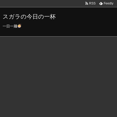
RSS
Feedly
スガラの今日の一杯
一日一麺