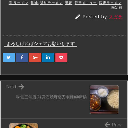
原 ラーメン
,
醤油
,
醤油ラーメン
,
限定
,
限定メニュー
,
限定ラーメン
,
限定麺
Posted by
スガラ
よろしければシェアお願いします
Next
味覚三号店(味覚石焼麻婆刀削麺)@新橋
Prev