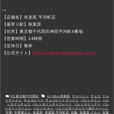
—
【店舗名】幸楽苑 平河町店
【最寄り駅】秋葉原
【住所】東京都千代田区神田平河町4番地
【営業時間】24時間
【定休日】無休
【公式サイト】
https://www.kourakuen.co.jp/
02.東京都千代田区
らーめん幸楽苑
,
チャーハン
,
チョコ
,
チョ
コラーメン
,
チョコレート
,
チョコレートラーメン
,
バレンタイン
,
バレ
ンタインチョコ
,
バレンタインチョコレート
,
バレンタインデー
,
バレ
ンタインラーメン
,
ベビースター
,
ベビースター入りラー油チャーハン
,
中華
,
中華屋さん
,
幸楽苑
,
幸楽苑 平河町店
,
炒飯
,
秋葉原 グルメ
,
秋葉