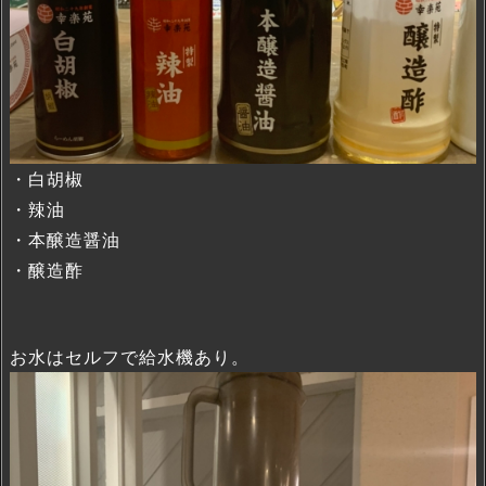
・白胡椒
・辣油
・本醸造醤油
・醸造酢
お水はセルフで給水機あり。