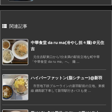
関連記事
中華食堂 da ru ma(冷やし担々麺)＠元住
吉
元住吉駅東口から1分未満の駅前立地な町中華
「中華食堂 da ru ma」へ。 麺 ...
ハイパーファットン(脂シチュー)@新羽
市営地下鉄ブルーラインの新羽駅前の立地。東横
線 綱島駅下車して新羽駅行きバスも便 ...