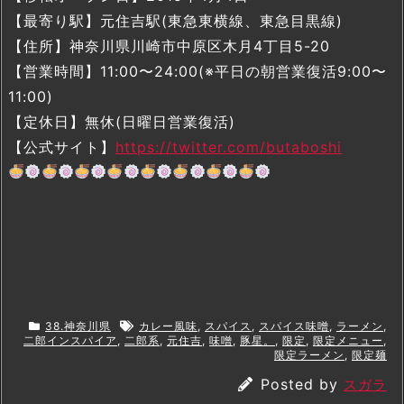
【最寄り駅】元住吉駅(東急東横線、東急目黒線)
【住所】神奈川県川崎市中原区木月4丁目5-20
【営業時間】11:00〜24:00(※平日の朝営業復活9:00〜
11:00)
【定休日】無休(日曜日営業復活)
【公式サイト】
https://twitter.com/butaboshi
38.神奈川県
カレー風味
,
スパイス
,
スパイス味噌
,
ラーメン
,
二郎インスパイア
,
二郎系
,
元住吉
,
味噌
,
豚星。
,
限定
,
限定メニュー
,
限定ラーメン
,
限定麺
Posted by
スガラ