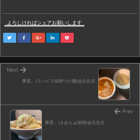
よろしければシェアお願いします
Next
豚星。(スパイス味噌つけ麺)@元住吉
Prev
豚星。(まあらぁ味噌)@元住吉