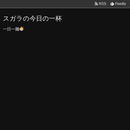
RSS
Feedly
スガラの今日の一杯
一日一麺