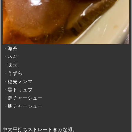
・海苔
・ネギ
・味玉
・うずら
・穂先メンマ
・黒トリュフ
・鶏チャーシュー
・豚チャーシュー
中太平打ちストレートぎみな麺。