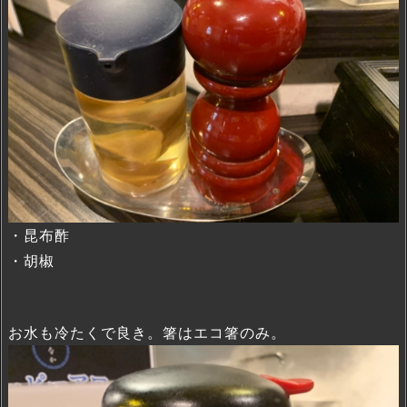
・昆布酢
・胡椒
お水も冷たくで良き。箸はエコ箸のみ。