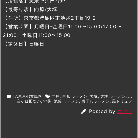
【店舗名】志奈そば田なか
【最寄り駅】向原/大塚
【住所】東京都豊島区東池袋2丁目19-2
【営業時間】月曜日-金曜日11:00〜15:00/17:00〜
21:00、土曜日11:00〜15:00
【定休日】日曜日
17.東京都豊島区
向原
,
向原 ラーメン
,
大塚
,
大塚 ラーメン
,
志
奈そば田なか
,
池袋
,
池袋 ラーメン
,
煮干しラーメン
,
黒トリュフ
Posted by
スガラ