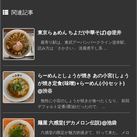
関連記事
東京らぁめん ちよだ(中華そば)@逆井
最寄り駅は、東武アーバンパークライン逆井駅。
読み方は「さかさい」 淡麗煮干し系 ...
らーめんとしょうが焼き あの小宮(しょう
が焼き定食(味噌)+らーめん(小)セット)
@渋谷
無性に小宮のしょうが焼きが食べたくなり。 前回
デフォルト定番(醤油)だったので、 ...
麺屋 六感堂(デカメロン伝説)@池袋
六感堂の限定が魅力的過ぎて、行って来た。 メロ