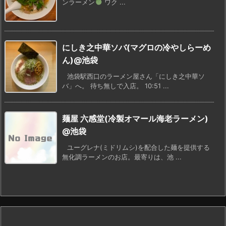
ンラーメン
ワク ...
にしき之中華ソバ(マグロの冷やしらーめ
ん)@池袋
池袋駅西口のラーメン屋さん「にしき之中華ソ
バ」へ。 待ち無しで入店。 10:51 ...
麺屋 六感堂(冷製オマール海老ラーメン)
@池袋
ユーグレナ(ミドリムシ)を配合した麺を提供する
無化調ラーメンのお店。最寄りは、池 ...