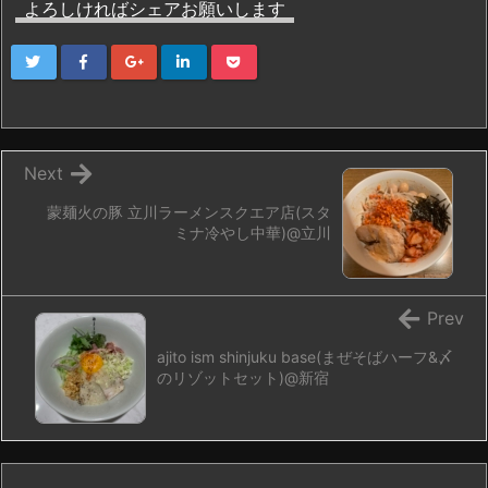
よろしければシェアお願いします
Next
蒙麺火の豚 立川ラーメンスクエア店(スタ
ミナ冷やし中華)@立川
Prev
ajito ism shinjuku base(まぜそばハーフ&〆
のリゾットセット)@新宿