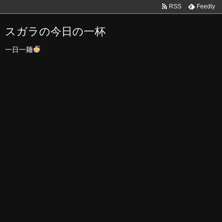
RSS
Feedly
スガラの今日の一杯
一日一麺