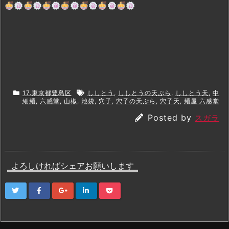
17.東京都豊島区
ししとう
,
ししとうの天ぷら
,
ししとう天
,
中
細麺
,
六感堂
,
山椒
,
池袋
,
穴子
,
穴子の天ぷら
,
穴子天
,
麺屋 六感堂
Posted by
スガラ
よろしければシェアお願いします