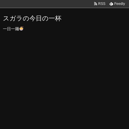
RSS
Feedly
スガラの今日の一杯
一日一麺