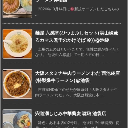
2020年10月14日に
新規オープンしたこちらの
...
麺屋 六感堂(ひつまぶしセット(実山椒薫
るカマス煮干のかけそば 冷))@池袋
土用の丑の日ということで、無性に鰻が食べたく
なり。 池袋の六感堂にて土用の丑の日 ...
大阪スタミナ牛肉ラーメン わだ 西池袋店
(特製爆牛ラーメン)@池袋
吉野家HD傘下のせたが屋系列「大阪スタミナ牛
肉ラーメン わだ」へ。大阪は難波に本 ...
宍道湖しじみ中華蕎麦 琥珀 池袋店
雑色にある本店の2号店。 池袋店で中華蕎麦に使