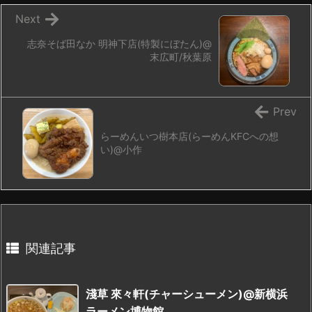
Next
志奈そば田なか 明神下店(特製にぼたん)@
末広町/秋葉原
Prev
らーめんいつ樹本店(らーめんKFCへの想
い)@小作
関連記事
淺草 來々軒(チャーシューメン)@新横浜
ラーメン博物館