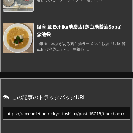
用している「スープ・タレ・油」は本 ...
銀座 篝 Echika池袋店(鶏白湯醤油Soba)
@池袋
銀座に本店がある鶏白湯ラーメンのお店「銀座 篝
Echika池袋店」へ。 副都心 ...
この記事のトラックバックURL