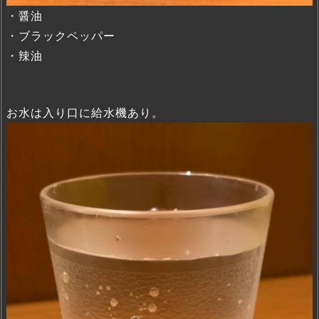
・醤油
・ブラックペッパー
・辣油
お水は入り口に給水機あり。