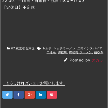
22:30、土曜日・日曜日・祝日11:00〜17:00
【定休日】不定休
07.東京都台東区
キムチ
,
キムチラーメン
,
二郎インスパイア
,
二郎系
,
御徒町
,
御徒町 ラーメン
,
麺や希
Posted by
スガラ
よろしければシェアお願いします