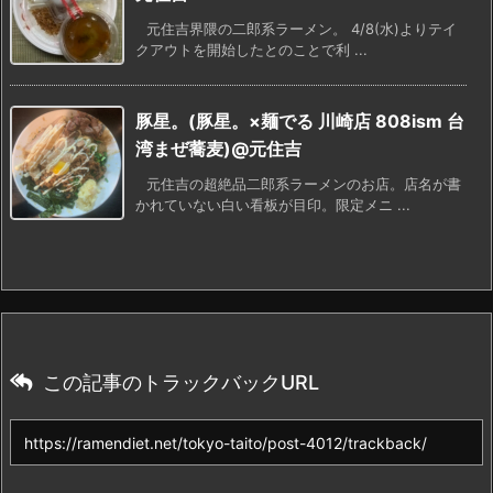
元住吉界隈の二郎系ラーメン。 4/8(水)よりテイ
クアウトを開始したとのことで利 ...
豚星。(豚星。×麺でる 川崎店 808ism 台
湾まぜ蕎麦)@元住吉
元住吉の超絶品二郎系ラーメンのお店。店名が書
かれていない白い看板が目印。限定メニ ...
この記事のトラックバックURL