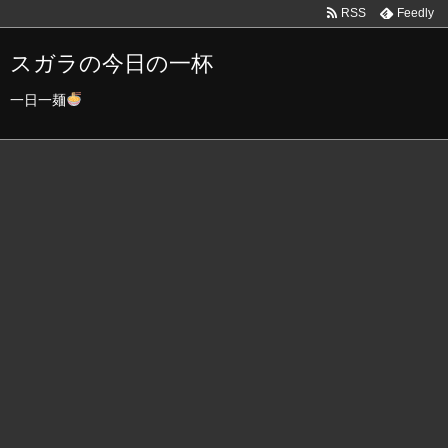
RSS
Feedly
スガラの今日の一杯
一日一麺