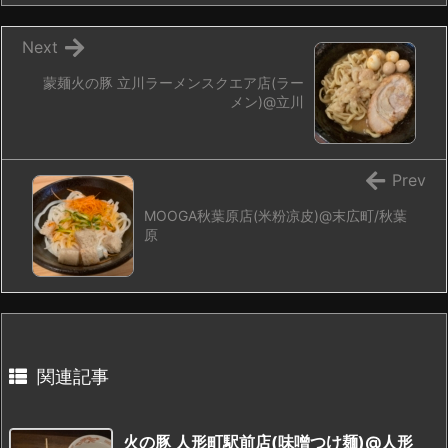
Next
蒙麺火の豚 立川ラーメンスクエア店(ラー
メン)@立川
Prev
MOOGA秋葉原店(米粉凉皮)@末広町/秋葉
原
関連記事
火の豚 人形町駅前店(味噌つけ麺)@人形