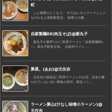
町
ふと味噌りたくなり。 今ではレギュラーメニュー
なのかな人形町駅前店。 味噌つけ麺 ...
自家製麺88(肉玉そば)@新丸子
新丸子が最寄りの二郎系ラーメン「自家製麺88」
へ。新丸子駅前立地。 比較的ライト ...
豚星。(あお)@元住吉
元住吉の超絶品二郎系ラーメンのお店。店名が書
かれていない白い看板が目印。限定メニ ...
ラーメン豚山(汁なし味噌小ラーメン)@
元住吉