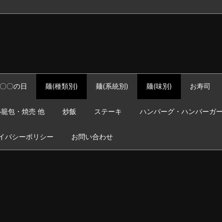
〇〇の日
麺(種類別)
麺(系統別)
麺(味別)
お寿司
籠包・焼売 他
炒飯
ステーキ
ハンバーグ・ハンバーガ
イバシーポリシー
お問い合わせ