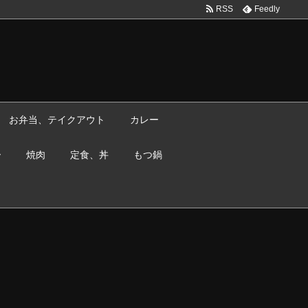
RSS
Feedly
お弁当、テイクアウト
カレー
ー
焼肉
定食、丼
もつ鍋