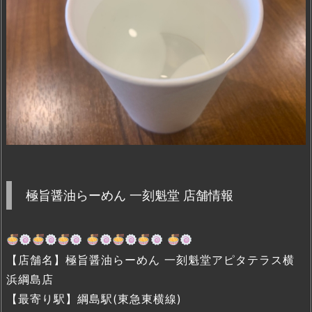
極旨醤油らーめん 一刻魁堂 店舗情報
【店舗名】極旨醤油らーめん 一刻魁堂アピタテラス横
浜綱島店
【最寄り駅】綱島駅(東急東横線)