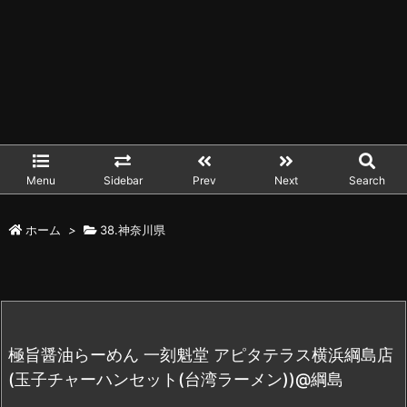
Menu
Sidebar
Prev
Next
Search
ホーム
>
38.神奈川県
極旨醤油らーめん 一刻魁堂 アピタテラス横浜綱島店
(玉子チャーハンセット(台湾ラーメン))@綱島