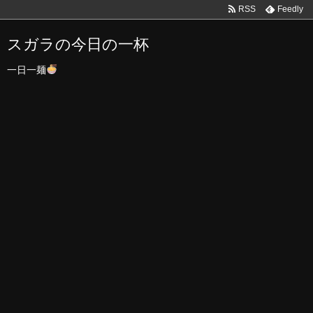
RSS
Feedly
スガラの今日の一杯
一日一麺