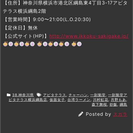
【住所】神奈川県横浜市港北区綱島東4丁目3-17アピタ
テラス横浜綱島2階
【営業時間】9:00〜21:00(L.O.20:30)
【定休日】無休
【公式サイト(HP)】
http://www.ikkoku-sakigake.jp/
38.神奈川県
アピタテラス
,
チャーハン
,
一刻魁堂
,
一刻魁堂ア
ピタテラス横浜綱島店
,
仮面女子
,
台湾ラーメン
,
川村虹花
,
月野もあ
,
森下舞桜
,
炒飯
,
綱島
Posted by
スガラ