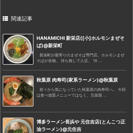
関連記事
HANAMICHI 新栄店([小]ホルモンまぜそ
ば)@新栄町
新栄町が最寄りのまぜそば専門店。ホルモンまぜ
そばが名物。 待ち無しで入店。 19 ...
秋葉原 肉寿司(家系ラーメン)@秋葉原
前々から気になっていた秋葉原の肉寿司へ。 今回
は食べ放題メニューではなく、元仮面 ...
博多ラーメン長浜や 元住吉店(とんこつ正
油ラーメン)@元住吉