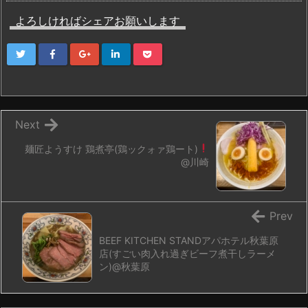
よろしければシェアお願いします
Next
麺匠ようすけ 鶏煮亭(鶏ックォァ鶏ート
)
@川崎
Prev
BEEF KITCHEN STANDアパホテル秋葉原
店(すごい肉入れ過ぎビーフ煮干しラーメ
ン)@秋葉原