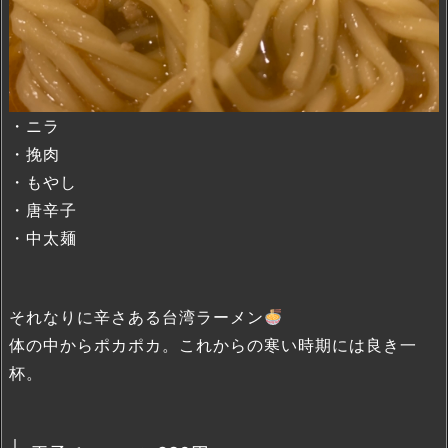
・ニラ
・挽肉
・もやし
・唐辛子
・中太麺
それなりに辛さある台湾ラーメン
体の中からポカポカ。これからの寒い時期には良き一
杯。