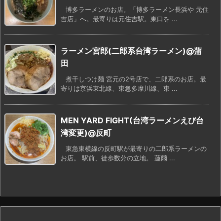
博多ラーメンのお店。「博多ラーメン長浜や 元住
吉店」へ。最寄りは元住吉駅。東口を ...
ラーメン宮郎(二郎系台湾ラーメン)@蒲
田
煮干しつけ麺 宮元の2号店で、二郎系のお店。最
寄りは京浜東北線、東急多摩川線、東 ...
MEN YARD FIGHT(台湾ラーメンえび台
湾変更)@反町
東急東横線の反町駅が最寄りの二郎系ラーメンの
お店。 駅前、徒歩数分の立地。 蓮爾 ...