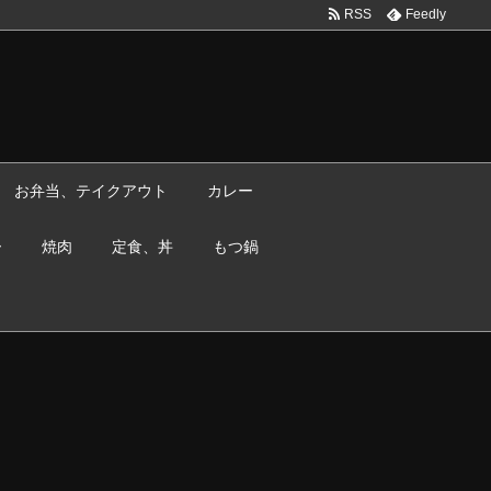
RSS
Feedly
お弁当、テイクアウト
カレー
ー
焼肉
定食、丼
もつ鍋