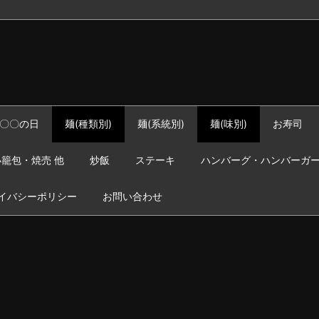
〇〇の日
麺(種類別)
麺(系統別)
麺(味別)
お寿司
籠包・焼売 他
炒飯
ステーキ
ハンバーグ・ハンバーガ
イバシーポリシー
お問い合わせ