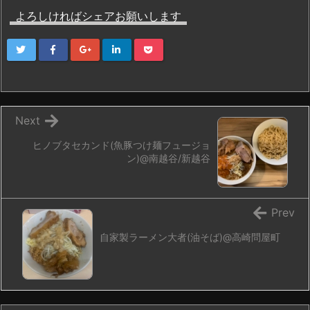
よろしければシェアお願いします
Next
ヒノブタセカンド(魚豚つけ麺フュージョ
ン)@南越谷/新越谷
Prev
自家製ラーメン大者(油そば)@高崎問屋町