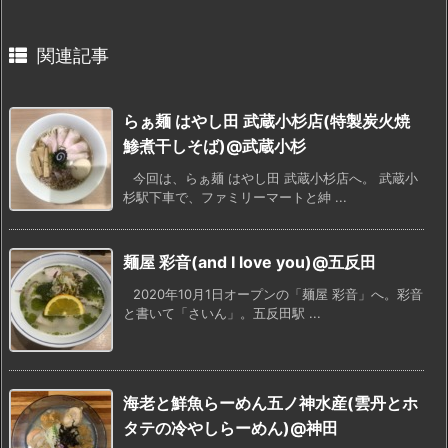
関連記事
らぁ麺 はやし田 武蔵小杉店(特製炭火焼
鯵煮干しそば)@武蔵小杉
今回は、らぁ麺 はやし田 武蔵小杉店へ。 武蔵小
杉駅下車で、ファミリーマートと紳 ...
麺屋 彩音(and I love you)@五反田
2020年10月1日オープンの「麺屋 彩音」へ。彩音
と書いて「さいん」。五反田駅 ...
海老と鮮魚らーめん五ノ神水産(雲丹とホ
タテの冷やしらーめん)@神田