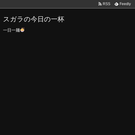
RSS
Feedly
スガラの今日の一杯
一日一麺