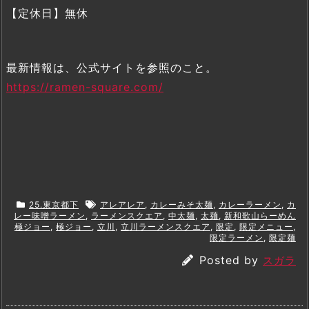
【定休日】無休
最新情報は、公式サイトを参照のこと。
https://ramen-square.com/
25.東京都下
アレアレア
,
カレーみそ太麺
,
カレーラーメン
,
カ
レー味噌ラーメン
,
ラーメンスクエア
,
中太麺
,
太麺
,
新和歌山らーめん
極ジョー
,
極ジョー
,
立川
,
立川ラーメンスクエア
,
限定
,
限定メニュー
,
限定ラーメン
,
限定麺
Posted by
スガラ