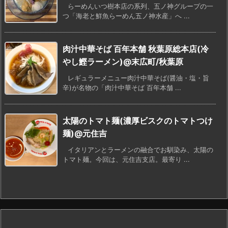
らーめんいつ樹本店の系列、五ノ神グループの一
つ「海老と鮮魚らーめん五ノ神水産」へ ...
肉汁中華そば 百年本舗 秋葉原総本店(冷
やし鰹ラーメン)@末広町/秋葉原
レギュラーメニュー肉汁中華そば(醤油・塩・旨
辛)が名物の「肉汁中華そば 百年本舗 ...
太陽のトマト麺(濃厚ビスクのトマトつけ
麺)@元住吉
イタリアンとラーメンの融合でお馴染み、太陽の
トマト麺。今回は、元住吉支店。最寄り ...