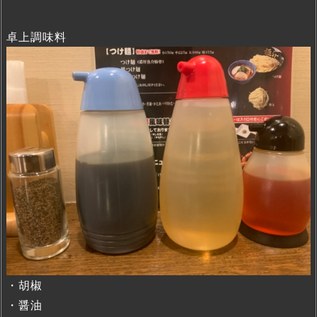
卓上調味料
・胡椒
・醤油