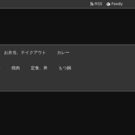
RSS
Feedly
お弁当、テイクアウト
カレー
ー
焼肉
定食、丼
もつ鍋