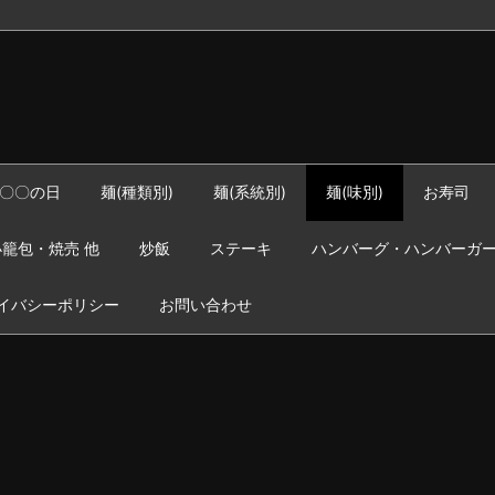
〇〇の日
麺(種類別)
麺(系統別)
麺(味別)
お寿司
籠包・焼売 他
炒飯
ステーキ
ハンバーグ・ハンバーガ
イバシーポリシー
お問い合わせ