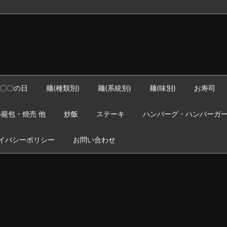
〇〇の日
麺(種類別)
麺(系統別)
麺(味別)
お寿司
籠包・焼売 他
炒飯
ステーキ
ハンバーグ・ハンバーガ
イバシーポリシー
お問い合わせ