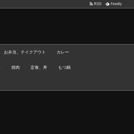
RSS
Feedly
お弁当、テイクアウト
カレー
ー
焼肉
定食、丼
もつ鍋