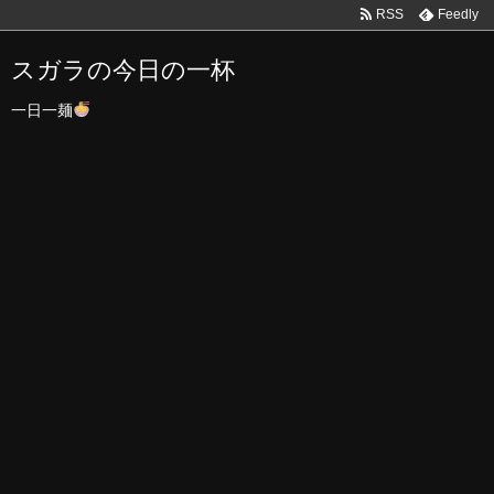
RSS
Feedly
スガラの今日の一杯
一日一麺