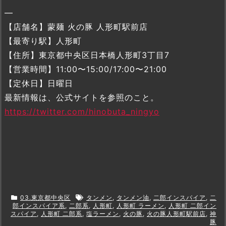
—
【店舗名】蒙麺 火の豚 人形町駅前店
【最寄り駅】人形町
【住所】東京都中央区日本橋人形町3丁目7
【営業時間】11:00〜15:00/17:00〜21:00
【定休日】日曜日
最新情報は、公式サイトを参照のこと。
https://twitter.com/hinobuta_ningyo
03.東京都中央区
タンメン
,
タンメン油
,
二郎インスパイア
,
二
郎インスパイア系
,
二郎系
,
人形町
,
人形町 ラーメン
,
人形町 二郎イン
スパイア
,
人形町 二郎系
,
塩ラーメン
,
火の豚
,
火の豚人形町駅前店
,
神
豚