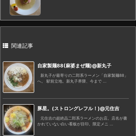
関連記事
自家製麺88(麻婆まぜ麺)@新丸子
新丸子が最寄りの二郎系ラーメン「自家製麺88」
へ。 駅前立地。新丸子界隈、今まで ...
豚星。(ストロングレフル！)@元住吉
元住吉の超絶品二郎系ラーメンのお店。店名が書
かれていない白い看板が目印。限定メニ ...