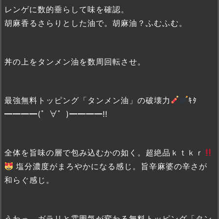
レンゲに数的垂らして味を確認。
胡麻香るさらりとした油で。胡麻油？ふむふむ。
丼の上をタンメン油を数周回転させ。
最強無料トッピング「タンメン油」の破壊力
ｷﾀ
━━━━(゜∀゜)━━━━!!
全体を旨味の層で包み込むかの如く。超絶品ｋｔｋｒ
塩分濃度がまろやかになる感じ。旨辛麻婆の辛さが
和らぐ感じ。
うわっ、ガラリと雰囲気が変わる無料トッピング「タン