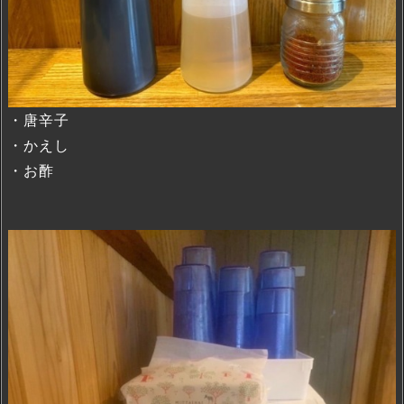
・唐辛子
・かえし
・お酢