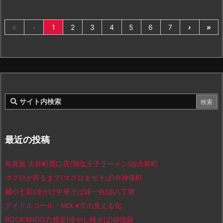
«
‹
1
2
3
4
5
6
7
›
»
最近の投稿
鳥貴族 大井町西口店(鶏塩玉子ラーメン)@大井町
マグロが昇るまで(マグロまぜそば)＠神保町
麺や七彩(冷がけ中華そば緑一色)@八丁堀
アイドルコール・MIX ※尺の見える化
ROCK’ANDO六感堂(冷やし桃そば)@池袋