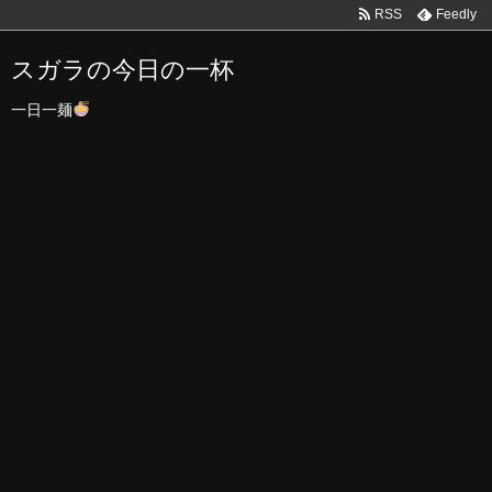
RSS
Feedly
スガラの今日の一杯
一日一麺