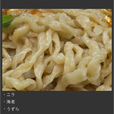
・ニラ
・海老
・うずら