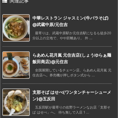
関連記事
中華レストラン ジャスミン(牛バラそば)
@武蔵中原/元住吉
最寄りは、武蔵中原駅か元住吉駅になるも徒歩20
分以上の立地で、やや距離あり。 外 ...
らあめん花月嵐 元住吉店(しょうゆらぁ麺
飯田商店)@元住吉
全国展開しているチェーン店、らあめん花月嵐 元
住吉店へ。券売機が押しボタン式から ...
支那そば はせべ(ワンタンチャーシューメ
ン)@五反田
五反田駅が最寄りの佐野ラーメンなお店「支那そ
ば はせべ」へ。 待ち無しで入店 1 ...