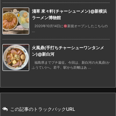
淺草 來々軒(チャーシューメン)@新横浜
ラーメン博物館
2020年10月14日に
新規オープンしたこちらの
...
火風鼎(手打ちチャーシューワンタンメ
ン)@新白河
福島県までプチ遠征。今回は、新白河の火風鼎(か
ふうてい)へ。若干、駅から距離はあ ...
この記事のトラックバックURL