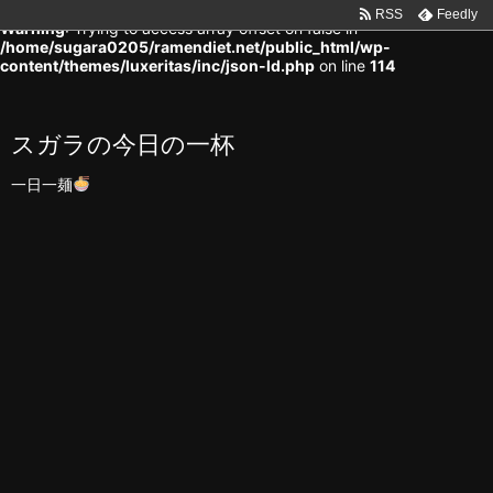
RSS
Feedly
Warning
: Trying to access array offset on false in
/home/sugara0205/ramendiet.net/public_html/wp-
content/themes/luxeritas/inc/json-ld.php
on line
114
スガラの今日の一杯
一日一麺