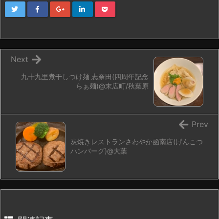
Next
九十九里煮干しつけ麺 志奈田(四周年記念
らぁ麺)@末広町/秋葉原
Prev
炭焼きレストランさわやか函南店(げんこつ
ハンバーグ)@大葉