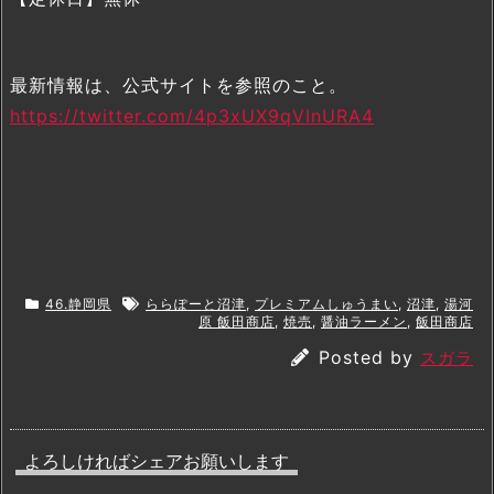
最新情報は、公式サイトを参照のこと。
https://twitter.com/4p3xUX9qVInURA4
46.静岡県
ららぽーと沼津
,
プレミアムしゅうまい
,
沼津
,
湯河
原 飯田商店
,
焼売
,
醤油ラーメン
,
飯田商店
Posted by
スガラ
よろしければシェアお願いします