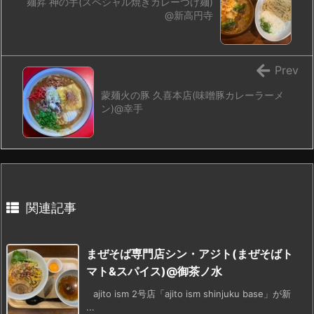
麺昇 神の手(スペシャル焼きカレーつけ麺)
@新高円寺
Prev
蒙麺火の豚 久喜本店(味噌豚カレーラーメ
ン)@幸手
関連記事
まぜそば専門店シン・アジト(まぜそばト
マト&スパイス)@御茶ノ水
ajito ism 2号店「ajito ism shinjuku base」が新
...