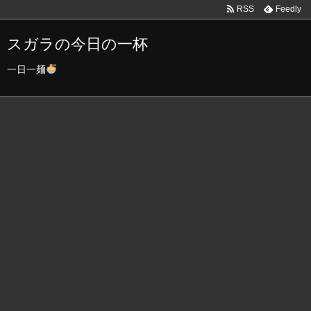
RSS
Feedly
スガラの今日の一杯
一日一麺