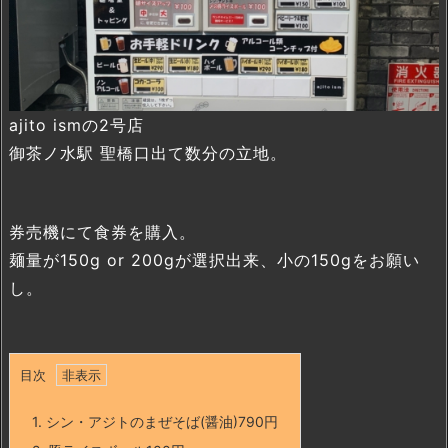
ajito ismの2号店
御茶ノ水駅 聖橋口出て数分の立地。
券売機にて食券を購入。
麺量が150g or 200gが選択出来、小の150gをお願い
し。
目次
1.
シン・アジトのまぜそば(醤油)790円