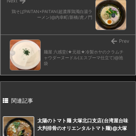
Next
鶏そばPAITAN×PAITAN(超濃厚鶏濁白湯ラ
ーメン)@内幸町/新橋/虎ノ門
Prev
麺屋 六感堂(★元祖★冷製ホヤのクラムチ
ャウダーヌードル(エスプーマ仕立て)@池
袋
関連記事
太陽のトマト麺 大塚北口支店(台湾屋台味
大判排骨のオリエンタルトマト麺)@大塚