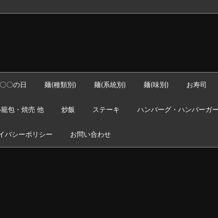
〇〇の日
麺(種類別)
麺(系統別)
麺(味別)
お寿司
籠包・焼売 他
炒飯
ステーキ
ハンバーグ・ハンバーガ
イバシーポリシー
お問い合わせ