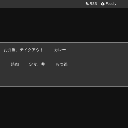
RSS
Feedly
お弁当、テイクアウト
カレー
ー
焼肉
定食、丼
もつ鍋