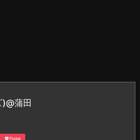
)@蒲田
Pocket