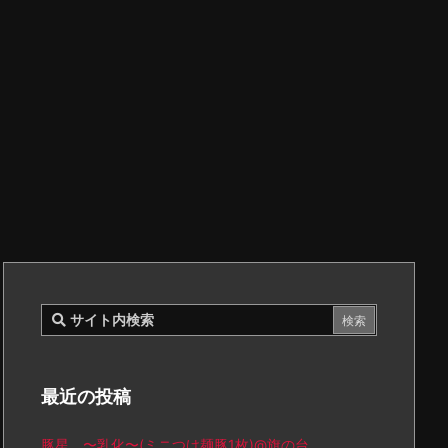
最近の投稿
豚星。〜乳化〜(ミニつけ麺豚1枚)@旗の台