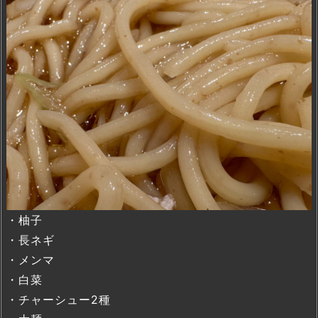
・柚子
・長ネギ
・メンマ
・白菜
・チャーシュー2種