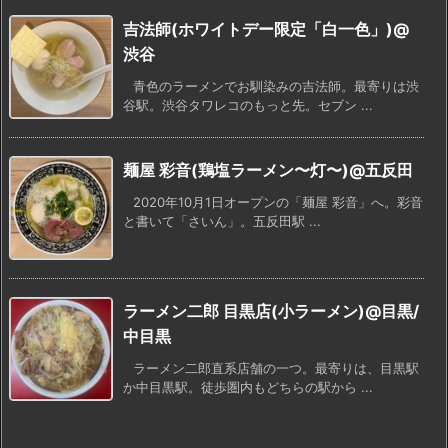
吉法師(ホワイトデー限定「白一色」)@
渋谷
青色のラーメンでお馴染みの吉法師。最寄りは渋
谷駅。渋谷タワレコのもっと先。セブン ...
麺屋 彩音(鶏塩ラーメン〜灯〜)@五反田
2020年10月1日オープンの「麺屋 彩音」へ。彩音
と書いて「さいん」。五反田駅 ...
ラーメン二郎 目黒店(小ラーメン)@目黒/
中目黒
ラーメン二郎直系店舗の一つ。最寄りは、目黒駅
か中目黒駅。徒歩圏内もどちらの駅から ...