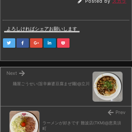
Posted by
スガラ
よろしければシェアお願いします
Next
麺屋ごうせい(旨辛麻婆豆腐まぜ麺)@立川
Prev
ラーメンが好きです 難波店(TKM)@恵美須
町