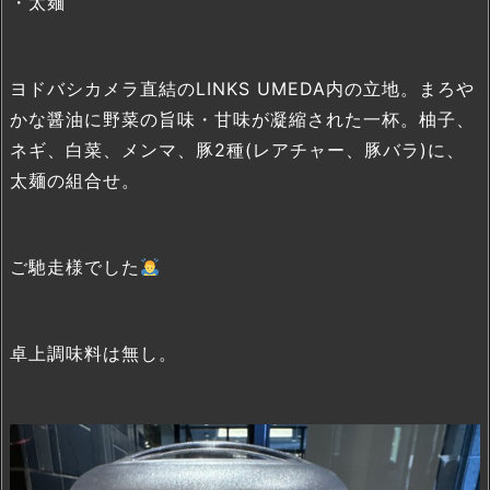
・太麺
ヨドバシカメラ直結のLINKS UMEDA内の立地。まろや
かな醤油に野菜の旨味・甘味が凝縮された一杯。柚子、
ネギ、白菜、メンマ、豚2種(レアチャー、豚バラ)に、
太麺の組合せ。
ご馳走様でした
卓上調味料は無し。