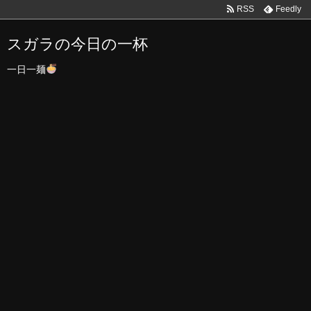
RSS
Feedly
スガラの今日の一杯
一日一麺