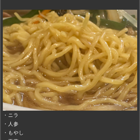
・ニラ
・人参
・もやし