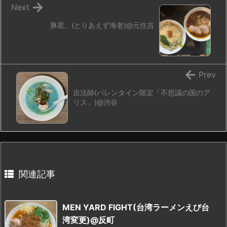
Next
豚星。(とりあえず海老)@元住吉
Prev
吉法師(バレンタイン限定「不思議の国のア
リス」)@渋谷
関連記事
MEN YARD FIGHT(台湾ラーメンえび台
湾変更)@反町