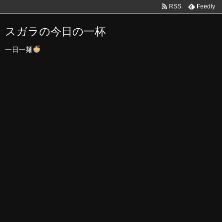
RSS
Feedly
スガラの今日の一杯
一日一麺