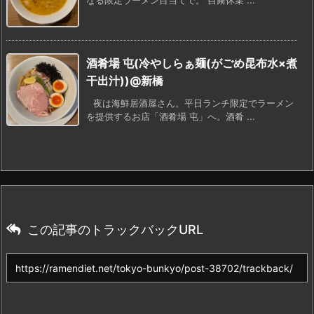
なる限定ラーメン目当てで。 自粛休業 ...
酒肴場 屯(冷やしらぁ麺(がごめ昆布水×煮
干出汁))@新橋
夜は海鮮居酒屋さん。平日ランチ限定でラーメン
を提供するお店「酒肴場 屯」へ。酒肴 ...
この記事のトラックバックURL