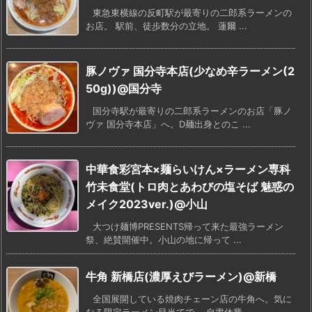
東急東横線の反町駅が最寄りの二郎系ラーメンの
お店。 駅前、徒歩数分の立地。 蓮爾 ...
豚ノヴァ 国分寺本店(少なめ辛ラーメン(2
50g))@国分寺
国分寺駅が最寄りの二郎系ラーメンのお店「豚ノ
ヴァ 国分寺本店」へ。D麺出身とのこ ...
中華食彩宮本×麺らいけん×ラーメン専科
竹未食堂(トロ肉とあわびの塩そば 魅惑の
メイク2023ver.)@小山
大つけ麺博PRESENTS帰って来た最強ラーメン
祭、絶賛開催中。小山の地に帰って ...
牛角 新橋店(濃厚えびラーメン)@新橋
全国展開している焼肉チェーン店の牛角へ。気に