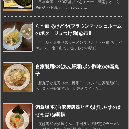
日本全国に250店舗以上をチェーン展開する「ら
あめん花月嵐」へ。 spicy c ...
ら〜麺 あけどや(ブラウンマッシュルーム
のポタージュつけ麺)@市川
市川駅が最寄りのラーメン屋さん「ら〜麺 あけど
や」へ。 南口出て、徒歩数分の駅前 ...
自家製麺88(あん肝麺(ポン酢味))@新丸
子
新丸子が最寄りの二郎系ラーメン「自家製麺88」
へ。新丸子駅前立地。比較的ライトな ...
酒肴場 屯(自家製唐墨と釜あげしらすのま
ぜそば)@新橋
夜は海鮮居酒屋さん。平日ランチ限定でラーメン