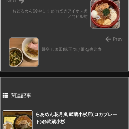
Next
おどるめん(冷やしまぜそば)@アイオス虎
ノ門ビル前
Prev
麺亭 しま田(味玉つけ麺)@恵比寿
関連記事
らあめん花月嵐 武蔵小杉店(ロカプレー
ト)@武蔵小杉