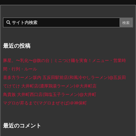
最近の投稿
豚星。〜乳化〜@旗の台｜ミニつけ麺を実食！メニュー・営業時
間・行列・ルール
喜多方ラーメン坂内 五反田駅前店(和風冷やしラーメン)@五反田
てけてけ 大井町店(濃厚鶏湯ラーメン)＠大井町店
鳥貴族 大井町西口店(鶏塩玉子ラーメン)@大井町
マグロが昇るまで(マグロまぜそば)＠神保町
最近のコメント