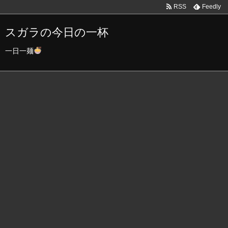
RSS
Feedly
スガラの今日の一杯
一日一麺