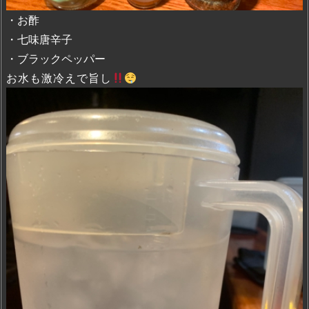
・お酢
・七味唐辛子
・ブラックペッパー
お水も激冷えで旨し