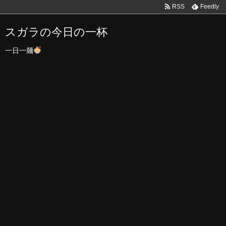
RSS
Feedly
スガラの今日の一杯
一日一麺