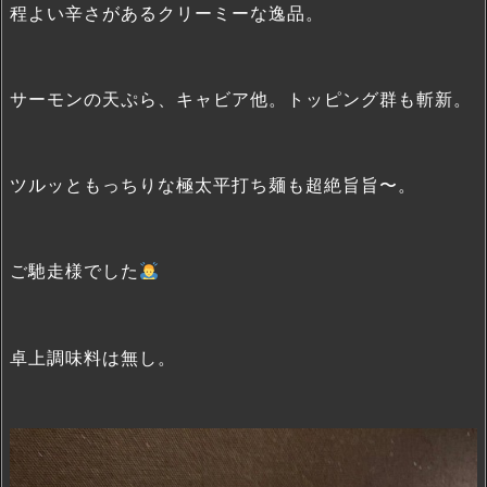
程よい辛さがあるクリーミーな逸品。
サーモンの天ぷら、キャビア他。トッピング群も斬新。
ツルッともっちりな極太平打ち麺も超絶旨旨〜。
ご馳走様でした
卓上調味料は無し。