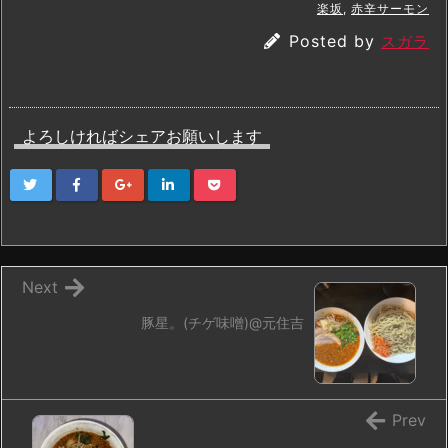
楽坂
,
赤辛サーモン
Posted by
スガラ
よろしければシェアお願いします
Next
豚星。(チゲ味噌)@元住吉
Prev