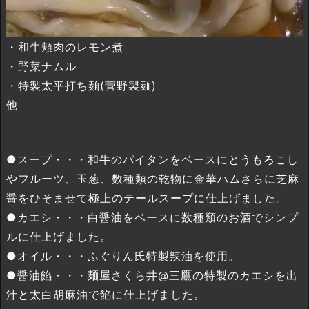
・和牛頬肉のレモン煮
・野菜ナムル
・特製太平打ち麺(菅野製麺)
他
●スープ・・・和牛のパイタンをベースにとうもろこし
やフルーツ、玉葱、数種類の乾物に金華ハムさらに芝麻
醤をひそませて極上のテールスープに仕上げました。
●カエシ・・・白醤油をベースに数種類のお酒でシンプ
ルに仕上げました。
●オイル・・・ふぐりん氏特製辣油を使用。
●醤油餡・・・麺屋さくら井@三鷹の特製のカエシを出
汁と太白胡麻油で餡に仕上げました。