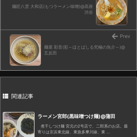
麺匠八雲 大和店(もつラーメン味噌)@高座
渋谷
Prev
麺屋 彩音(彩～ほとばしる究極の魚介～)@
五反田
関連記事
ラーメン宮郎(黒味噌つけ麺)@蒲田
煮干しつけ麺 宮元の2号店で、二郎系のお店。最
寄りは京浜東北線、東急多摩川線、東 ...