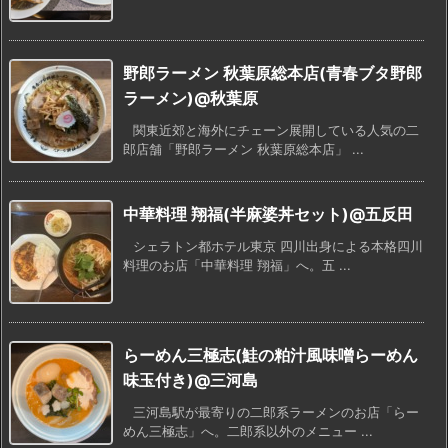
野郎ラーメン 秋葉原総本店(青春ブタ野郎
ラーメン)@秋葉原
関東近郊と海外にチェーン展開している人気の二
郎店舗「野郎ラーメン 秋葉原総本店」 ...
中華料理 翔福(半麻婆丼セット)@五反田
シェラトン都ホテル東京 四川出身による本格四川
料理のお店「中華料理 翔福」へ。五 ...
らーめん三極志(鮭の粕汁風味噌らーめん
味玉付き)@三河島
三河島駅が最寄りの二郎系ラーメンのお店「らー
めん三極志」へ。二郎系以外のメニュー ...