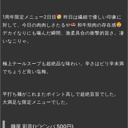
1周年限定メニュー2日目
昨日は繊細で優しい印象に
対して、今日の肉肉しさたるや
和牛頬肉の存在感
デカイなりにも噛んだ瞬間、激柔具合の衝撃的旨さ。凄
いなこりゃ。
極上テールスープも超絶品な味わい。辛さはピリ辛未満
でちょうど良い塩梅。
平打ち麺がこれまたポイント高しで超絶旨旨でした。
大満足な限定メニューでした。
麺屋 彩音(ビビンバ 500円)