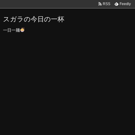
RSS
Feedly
スガラの今日の一杯
一日一麺