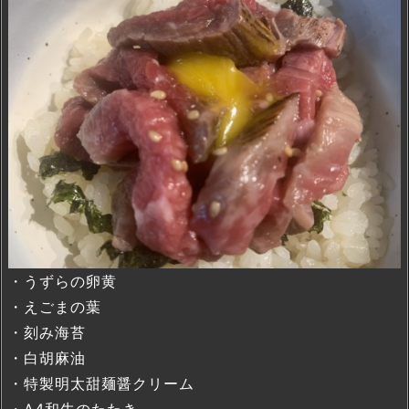
・うずらの卵黄
・えごまの葉
・刻み海苔
・白胡麻油
・特製明太甜麺醤クリーム