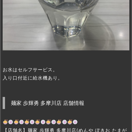
お水はセルフサービス。
入り口付近に給水機あり。
麺家 歩輝勇 多摩川店 店舗情報
【店舗名】麺家 歩輝勇 多摩川店(めんや ぽきお たまが