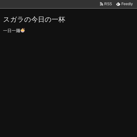
RSS
Feedly
スガラの今日の一杯
一日一麺