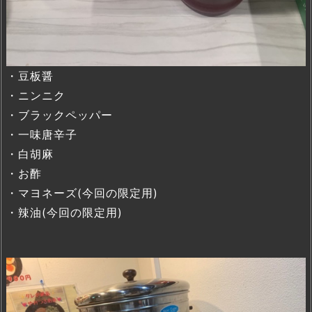
・豆板醤
・ニンニク
・ブラックペッパー
・一味唐辛子
・白胡麻
・お酢
・マヨネーズ(今回の限定用)
・辣油(今回の限定用)