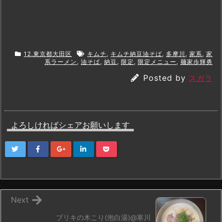
12.東京都大田区
キムチ
,
キムチ納豆油そば
,
多摩川
,
家系
,
家
系ラーメン
,
油そば
,
納豆
,
限定
,
限定メニュー
,
麺家歩輝勇
Posted by
スガラ
よろしければシェアお願いします
Next
ブリキの木こり(泡白湯)@寒川