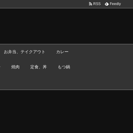
RSS
Feedly
お弁当、テイクアウト
カレー
ー
焼肉
定食、丼
もつ鍋