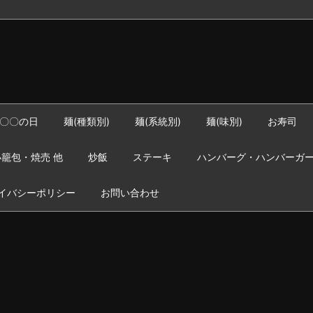
〇〇の日
麺(種類別)
麺(系統別)
麺(味別)
お寿司
籠包・焼売 他
炒飯
ステーキ
ハンバーグ・ハンバーガ
イバシーポリシー
お問い合わせ