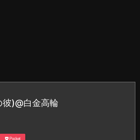
の彼)@白金高輪
Pocket