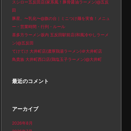
スシロー五反田店(家系風！豚骨醤油ラーメン)@五反
田
豚星。〜乳化〜@旗の台｜ミニつけ麺を実食！メニュ
ー・営業時間・行列・ルール
喜多方ラーメン坂内 五反田駅前店(和風冷やしラーメ
ン)@五反田
てけてけ 大井町店(濃厚鶏湯ラーメン)＠大井町店
鳥貴族 大井町西口店(鶏塩玉子ラーメン)@大井町
最近のコメント
アーカイブ
2026年8月