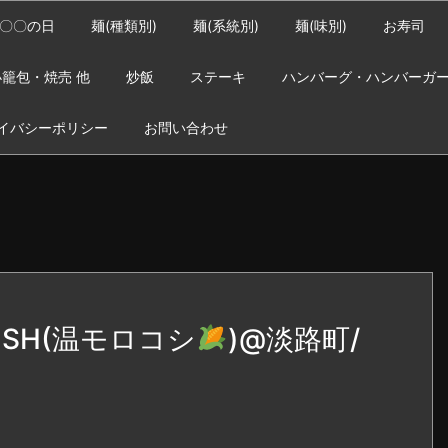
〇〇の日
麺(種類別)
麺(系統別)
麺(味別)
お寿司
籠包・焼売 他
炒飯
ステーキ
ハンバーグ・ハンバーガ
イバシーポリシー
お問い合わせ
SH(温モロコシ
)@淡路町/