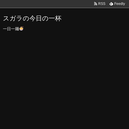
RSS
Feedly
スガラの今日の一杯
一日一麺