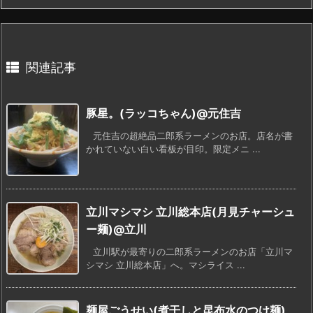
関連記事
豚星。(ラッコちゃん)@元住吉
元住吉の超絶品二郎系ラーメンのお店。店名が書
かれていない白い看板が目印。限定メニ ...
立川マシマシ 立川総本店(月見チャーシュ
ー麺)@立川
立川駅が最寄りの二郎系ラーメンのお店「立川マ
シマシ 立川総本店」へ。マシライス ...
麺屋ごうせい(煮干しと昆布水のつけ麺)