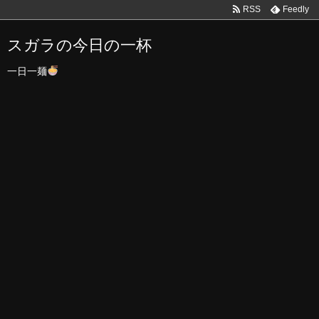
RSS
Feedly
スガラの今日の一杯
一日一麺