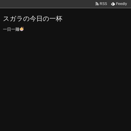
RSS
Feedly
スガラの今日の一杯
一日一麺