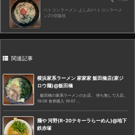
ベトコンラーメン よしみ(ベトコンラーメ
ン21)@藤枝
関連記事
横浜家系ラーメン 家家家 飯田橋店(家ジ
ロウ麺)@飯田橋
飯田橋の家系ラーメンのお店。 待ち無しで入店。
19:06 食券購入 19:07 ...
麺や 河野(R-20テキーラらーめん)@地下
鉄赤塚