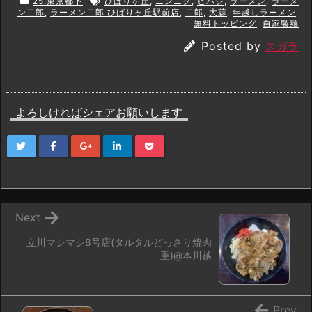
25.東京都下
ひばりヶ丘
,
ニンニク
,
ヒバジ
,
ラーメン
,
ラーメ
ン二郎
,
ラーメン二郎 ひばりヶ丘駅前店
,
二郎
,
大蒜
,
年越しラーメン
,
無料トッピング
,
自家製麺
Posted by
スガラ
よろしければシェアお願いします
Next
立川マシマシ8号店(タルタルどっさり焼肉
重)@本川越
Prev