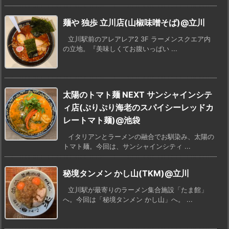
麺や 独歩 立川店(山椒味噌そば)@立川
立川駅前のアレアレア2 3F ラーメンスクエア内
の立地。『美味しくてお腹いっぱい ...
太陽のトマト麺 NEXT サンシャインシテ
ィ店(ぷりぷり海老のスパイシーレッドカ
レートマト麺)@池袋
イタリアンとラーメンの融合でお馴染み、太陽の
トマト麺。今回は、サンシャインシティ ...
秘境タンメン かし山(TKM)@立川
立川駅が最寄りのラーメン集合施設「たま館」
へ。今回は「秘境タンメン かし山」へ。 ...