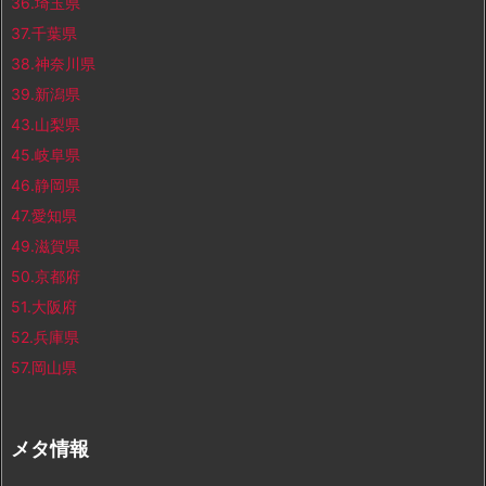
36.埼玉県
37.千葉県
38.神奈川県
39.新潟県
43.山梨県
45.岐阜県
46.静岡県
47.愛知県
49.滋賀県
50.京都府
51.大阪府
52.兵庫県
57.岡山県
メタ情報