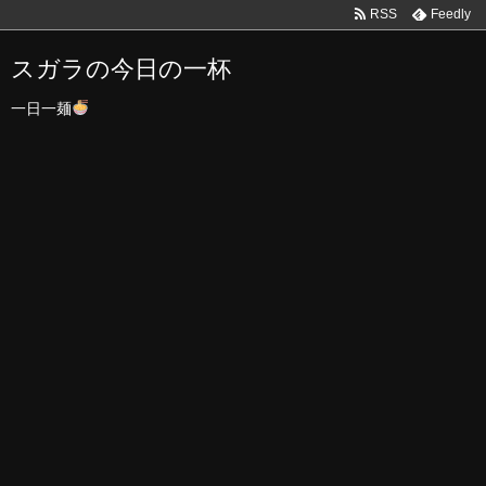
RSS
Feedly
スガラの今日の一杯
一日一麺