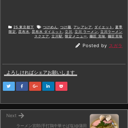
25.東京都下
つけめん
,
つけ麺
,
アレアレア
,
ダイエット
,
夏季
限定
,
昆布水
,
昆布水 ダイエット
,
立川
,
立川 ラーメン
,
立川ラーメン
スクエア
,
立川駅
,
限定メニュー
,
麺匠 克味
,
麺匠克味
Posted by
スガラ
よろしければシェアお願いします
Next
ラーメン宮郎(手打鶏中華そば塩)@蒲田