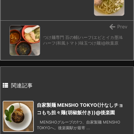
Prev
つけ麺専門 百の輔(ハーフ(エビとイカ墨)&
ハーフ(和風トマト)味玉つけ麺)@秋葉原
関連記事
自家製麺 MENSHO TOKYO(汁なしチョ
コもち担々麺(胡椒飯付き))@後楽園
MENSHOグループの1つ、自家製麺 MENSHO
TOKYOへ。後楽園駅が最寄 ...