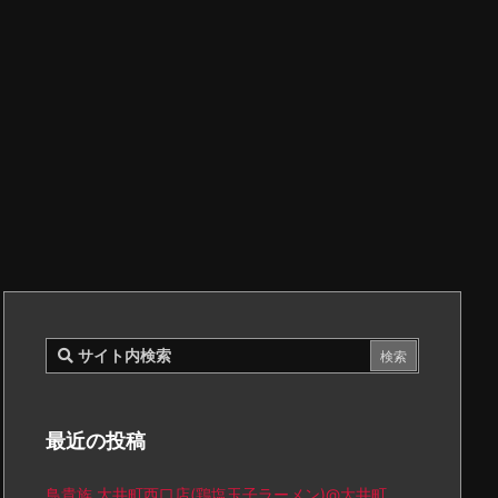
最近の投稿
鳥貴族 大井町西口店(鶏塩玉子ラーメン)@大井町