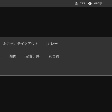
RSS
Feedly
お弁当、テイクアウト
カレー
ー
焼肉
定食、丼
もつ鍋