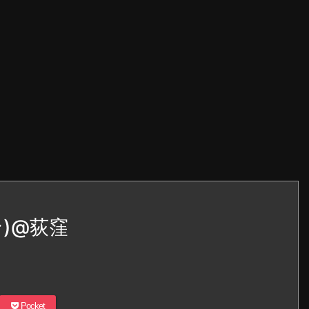
ン)@荻窪
Pocket