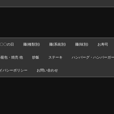
〇〇の日
麺(種類別)
麺(系統別)
麺(味別)
お寿司
籠包・焼売 他
炒飯
ステーキ
ハンバーグ・ハンバーガ
イバシーポリシー
お問い合わせ