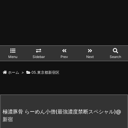
Menu
Sidebar
Prev
Next
Search
ホーム
>
05.東京都新宿区
極濃豚骨 らーめん小僧(最強濃度禁断スペシャル)@
新宿