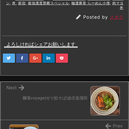
ン
,
丼
,
新宿
,
最強濃度禁断スペシャル
,
極濃豚骨 らーめん小僧
,
肉マヨ
丼
Posted by
スガラ
よろしければシェアお願いします
Next
麺場voyage(せり鮭そば)@京急蒲田
Prev