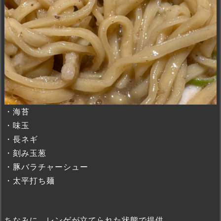
・海苔
・味玉
・長ネギ
・刻み玉葱
・豚バラチャーシュー
・太平打ち麺
ちなみに、レンゲが立てられた状態で提供。