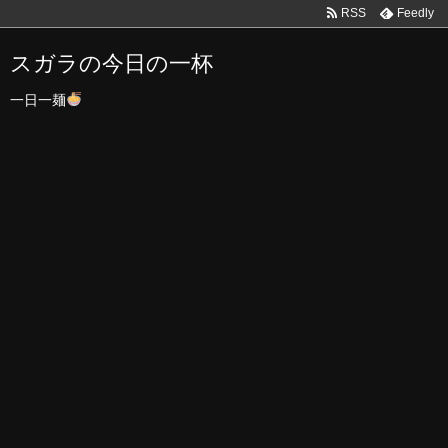
RSS
Feedly
スガラの今日の一杯
一日一麺