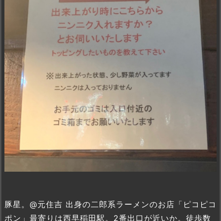
豚星。@元住吉 出身の二郎系ラーメンのお店「ピコピコ
ポン」最寄りは西早稲田駅。2番出口が近いか。徒歩数