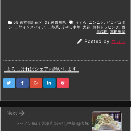
05.東京都新宿区
,
38.神奈川県
うずら
,
ニンニク
,
ピコピコポ
ン
,
二郎インスパイア
,
二郎系
,
冷やし中華
,
大蒜
,
無料トッピング
,
西
早稲田
,
高田馬場
Posted by
スガラ
よろしければシェアお願いします
Next
ラーメン豚山 大塚店(冷やし中華)@大塚