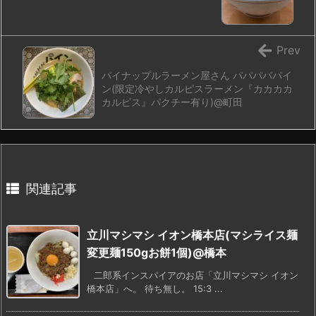
Prev
パイナップルラーメン屋さん パパパパパイ
ン(限定冷やしカルピスラーメン『カカカカ
カルピス』パクチー有り)@町田
関連記事
立川マシマシ イオン橋本店(マシライス麺
変更麺150gお餅1個)@橋本
二郎系インスパイアのお店「立川マシマシ イオン
橋本店」へ。 待ち無し。 15:3 ...