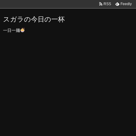
RSS
Feedly
スガラの今日の一杯
一日一麺