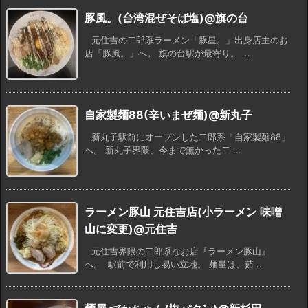
豚風。(台湾混ぜそば塩)@旗の台
元住吉の二郎系ラーメン「豚星。」出身店主のお
店「豚風。」へ。 旗の台駅が最寄り。 ...
自家製麺88(辛いまぜ麺)@新丸子
新丸子駅前にオープンした二郎系「自家製麺88」
へ。 新丸子界隈、今まで無かった二 ...
ラーメン豚山 元住吉店(小ラーメン 味噌
山に変更)@元住吉
元住吉界隈の二郎系なお店『ラーメン豚山』
へ。 駅前で利用し易い立地。 麺量は、茹 ...