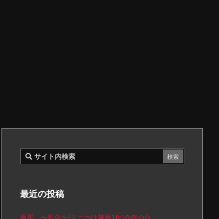
最近の投稿
豚星。〜乳化〜(ミニつけ麺豚1枚)@旗の台