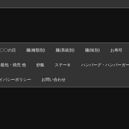
〇〇の日
麺(種類別)
麺(系統別)
麺(味別)
お寿司
籠包・焼売 他
炒飯
ステーキ
ハンバーグ・ハンバーガ
イバシーポリシー
お問い合わせ