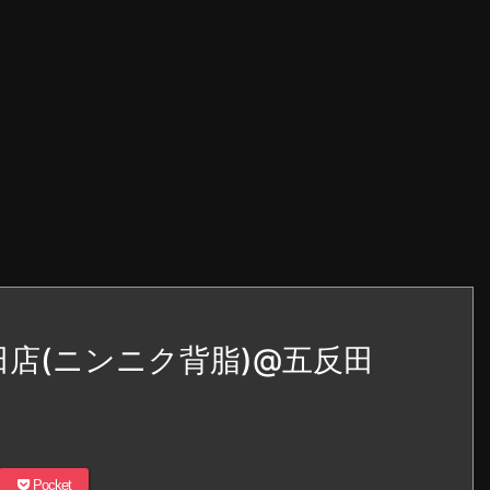
田店(ニンニク背脂)@五反田
Pocket