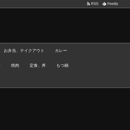
RSS
Feedly
お弁当、テイクアウト
カレー
ー
焼肉
定食、丼
もつ鍋