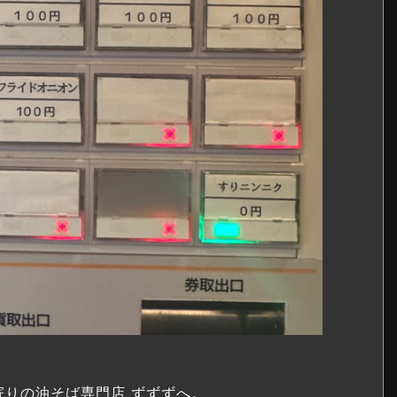
寄りの油そば専門店 ずずずへ。