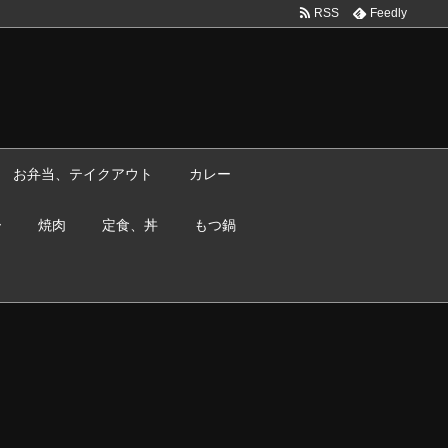
RSS
Feedly
お弁当、テイクアウト
カレー
ー
焼肉
定食、丼
もつ鍋