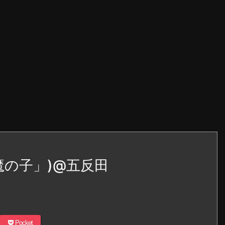
魔の子」)@五反田
Pocket