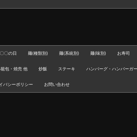
〇〇の日
麺(種類別)
麺(系統別)
麺(味別)
お寿司
籠包・焼売 他
炒飯
ステーキ
ハンバーグ・ハンバーガ
イバシーポリシー
お問い合わせ