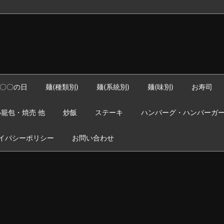
〇〇の日
麺(種類別)
麺(系統別)
麺(味別)
お寿司
籠包・焼売 他
炒飯
ステーキ
ハンバーグ・ハンバーガ
イバシーポリシー
お問い合わせ