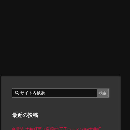
最近の投稿
鳥貴族 大井町西口店(鶏塩玉子ラーメン)@大井町