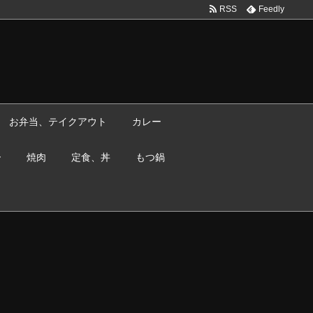
RSS
Feedly
お弁当、テイクアウト
カレー
ー
焼肉
定食、丼
もつ鍋