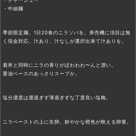
・中細麺
季節限定麺。1日20食のニラソバを。券売機に項目は無
く現金対応。汁あり、汁なしが選択出来て汁ありを。
着丼と同時にニラの香りがぽわわわ〜んと漂い。
醤油ベースのあっさりスープか。
塩分濃度は濃過ぎず薄過ぎずな丁度良い塩梅。
ニラペーストの上に生卵。鮮やかな橙色が映える卵黄。