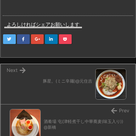
よろしければシェアお願いします
Next
豚星。(ミニ辛麺)@元住吉
Prev
酒肴場 屯(津軽煮干し中華蕎麦(味玉入り))
@新橋