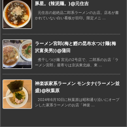
豚星。(辣泥麺。)@元住吉
元住吉の超絶品二郎系ラーメンのお店。店名が書
かれていない白い看板が目印。限定メニ ...
ラーメン宮郎(梅と鰹の昆布水つけ麺(梅
沢富美男))@蒲田
煮干しつけ麺 宮元の2号店で、二郎系のお店「ラ
ーメン宮郎」最寄りは京浜東北線、東 ...
神楽坂家系ラーメン モンタナ(ラーメン並
盛)@秋葉原
2024年6月10日に秋葉原は昭和通り沿いにオープ
ンした家系ラーメンのお店「神楽 ...