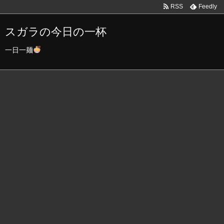
RSS
Feedly
スガラの今日の一杯
一日一麺