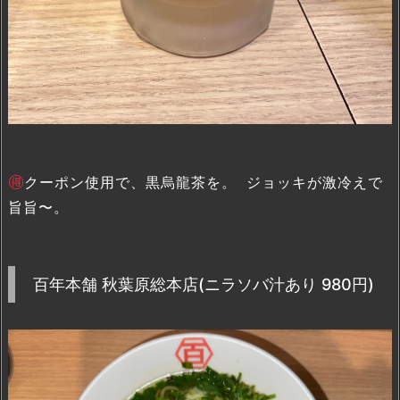
クーポン使用で、黒烏龍茶を。 ジョッキが激冷えで
旨旨〜。
百年本舗 秋葉原総本店(ニラソバ汁あり 980円)