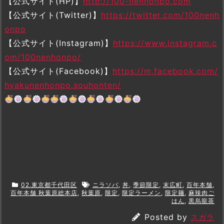
【公式サイト(HP)】
http://100-nenhonpo.com
【公式サイト(Twitter)】
https://twitter.com/100nenh
onpo
【公式サイト(Instagram)】
https://www.instagram.c
om/100nenhonpo/
【公式サイト(Facebook)】
https://m.facebook.com/
hyakunenhonpo.souhonten/
02.東京都千代田区
ニラソバ
,
丼
,
季節限定
,
末広町
,
百年本舗
,
百年本舗 秋葉原総本店
,
秋葉原
,
限定
,
限定ラーメン
,
限定麺
,
麻辣肉ご
はん
,
黒烏龍茶
Posted by
スガラ