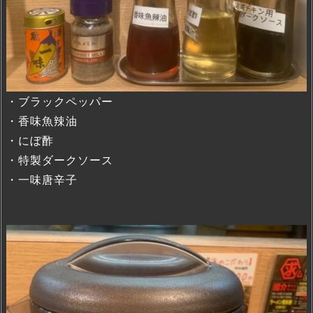
・ブラックペッパー
・香味魚辣油
・にぼ酢
・特製ダークソース
・一味唐辛子