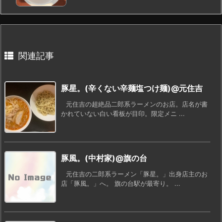
関連記事
豚星。(辛くない辛麺塩つけ麺)@元住吉
元住吉の超絶品二郎系ラーメンのお店。店名が書
かれていない白い看板が目印。限定メニ ...
豚風。(中村家)@旗の台
元住吉の二郎系ラーメン「豚星。」出身店主のお
店「豚風。」へ。 旗の台駅が最寄り。 ...