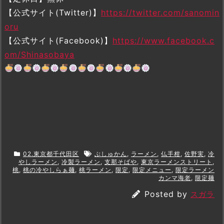
【公式サイト(Twitter)】
https://twitter.com/sanomin
oru
【公式サイト(Facebook)】
https://www.facebook.c
om/Shinasobaya
02.東京都千代田区
ぶしゅかん
,
ラーメン
,
仏手柑
,
佐野実
,
冷
やしラーメン
,
冷製ラーメン
,
支那そばや
,
東京ラーメンストリート
,
桃
,
桃の冷やしらぁ麺
,
桃ラーメン
,
限定
,
限定メニュー
,
限定ラーメン
カンマ海老
,
限定麺
Posted by
スガラ