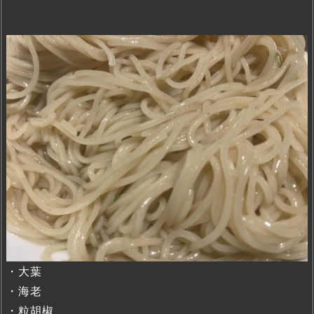
・大葉
・海老
・粒胡椒