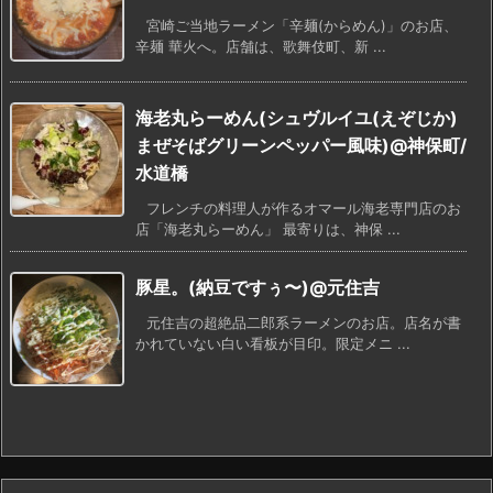
宮崎ご当地ラーメン「辛麺(からめん)」のお店、
辛麺 華火へ。店舗は、歌舞伎町、新 ...
海老丸らーめん(シュヴルイユ(えぞじか)
まぜそばグリーンペッパー風味)@神保町/
水道橋
フレンチの料理人が作るオマール海老専門店のお
店「海老丸らーめん」 最寄りは、神保 ...
豚星。(納豆ですぅ〜)@元住吉
元住吉の超絶品二郎系ラーメンのお店。店名が書
かれていない白い看板が目印。限定メニ ...