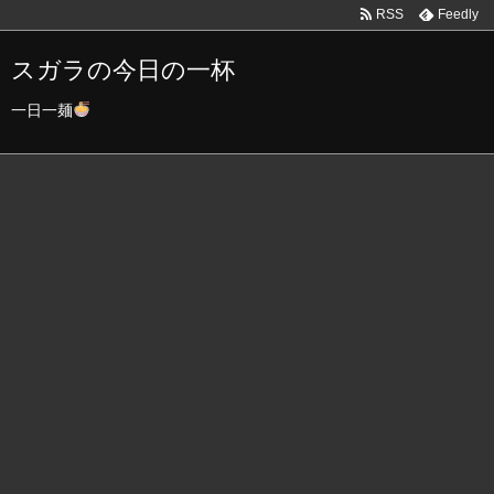
RSS
Feedly
スガラの今日の一杯
一日一麺