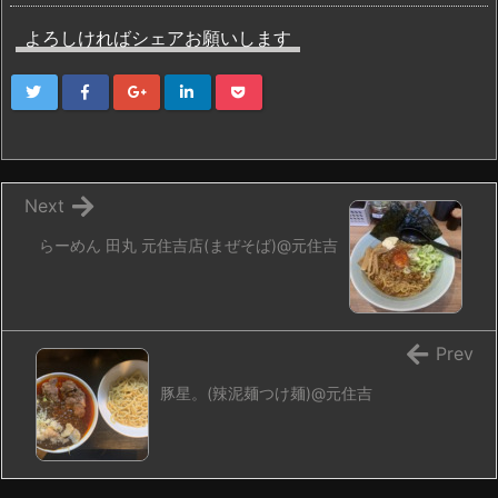
よろしければシェアお願いします
Next
らーめん 田丸 元住吉店(まぜそば)@元住吉
Prev
豚星。(辣泥麺つけ麺)@元住吉