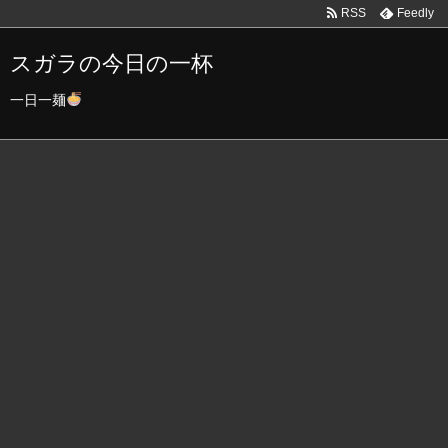
RSS
Feedly
スガラの今日の一杯
一日一麺