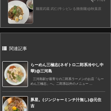
麺屋武蔵 武仁(牛シビレる擔擔麺)@秋葉原
関連記事
らーめん三極志(ネギトロ二郎系冷やし中
華)@三河島
三河島駅が最寄りの二郎系ラーメンのお店「らー
めん三極志」へ。二郎系以外のメニュー ...
豚星。(ジンジャーミンチ汁無し)@元住
吉