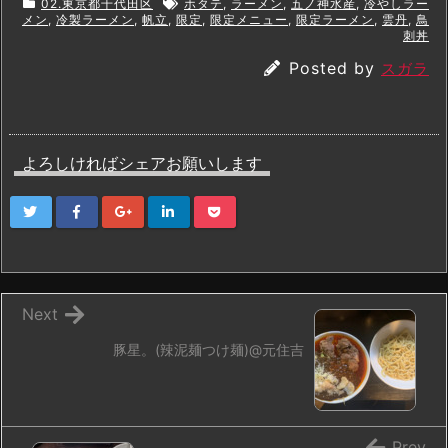
02.東京都千代田区
ホタテ
,
ラーメン
,
五ノ神水産
,
冷やしラー
メン
,
冷製ラーメン
,
帆立
,
限定
,
限定メニュー
,
限定ラーメン
,
雲丹
,
鳥
刺丼
Posted by
スガラ
よろしければシェアお願いします
Next
豚星。(辣泥麺つけ麺)@元住吉
Prev