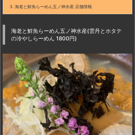
3.
海老と鮮魚らーめん五ノ神水産 店舗情報
海老と鮮魚らーめん五ノ神水産(雲丹とホタテ
の冷やしらーめん 1800円)