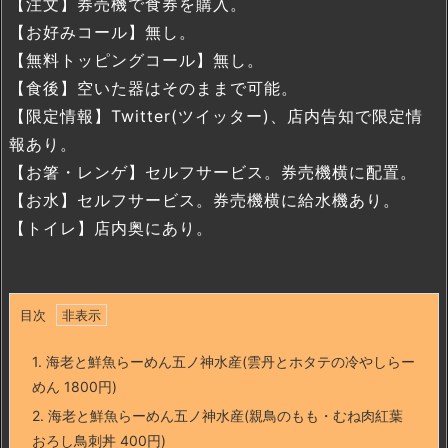
【注文】券売機で食券を購入。
【お好みコール】無し。
【無料トッピングコール】無し。
【食後】空いた器はそのままで可能。
【限定情報】Twitter(ツイッター)、店内告知で限定情
報あり。
【お箸・レンゲ】セルフサービス。券売機横に配置。
【お水】セルフサービス。券売機横に給水機あり。
【トイレ】店内奥にあり。
目次
1.
海老と鮮魚らーめん五ノ神水産(雲丹とホタテの冷やしらー
めん 1800円)
2.
海老と鮮魚らーめん五ノ神水産(親鳥のもも・むね肉紅葉
おろし鳥刺丼 400円)