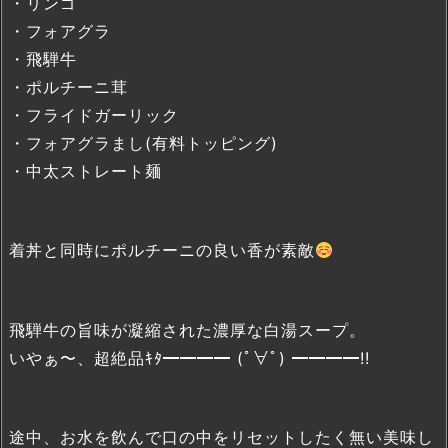
・リンゴ
・フォアグラ
・飛騨牛
・ポルチーニ茸
・フライドガーリック
・フォアグラまし(有料トッピング)
・中太ストレート麺
着丼と同時にポルチーニの良い香が素敵
飛騨牛の旨味が凝縮された濃厚な白湯スープ。
いやぁ〜、超絶品ｷﾀ━━━━ (ﾟ∀ﾟ) ━━━━!!
途中、お水を飲んで口の中をリセットしたく無い美味し