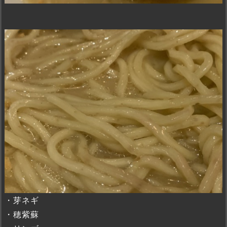
・芽ネギ
・穂紫蘇