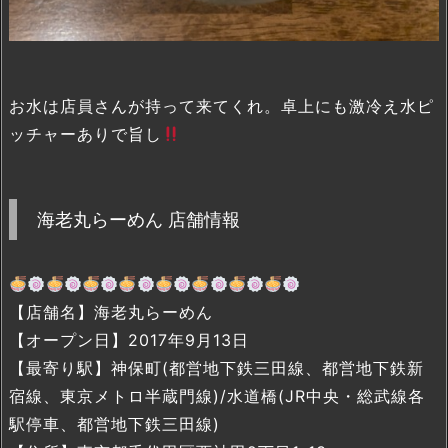
お水は店員さんが持って来てくれ。卓上にも激冷え水ピ
ッチャーありで旨し
海老丸らーめん 店舗情報
【店舗名】海老丸らーめん
【オープン日】2017年9月13日
【最寄り駅】神保町(都営地下鉄三田線、都営地下鉄新
宿線、東京メトロ半蔵門線)/水道橋(JR中央・総武線各
駅停車、都営地下鉄三田線)