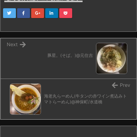
Next
豚星。(そば。)@元住吉
Prev
海老丸らーめん(牛タンの赤ワイン煮込みト
マトらーめん)@神保町/水道橋