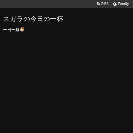
RSS
Feedly
スガラの今日の一杯
一日一麺