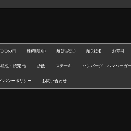
〇〇の日
麺(種類別)
麺(系統別)
麺(味別)
お寿司
籠包・焼売 他
炒飯
ステーキ
ハンバーグ・ハンバーガ
イバシーポリシー
お問い合わせ