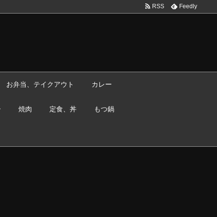
RSS
Feedly
お弁当、テイクアウト
カレー
ー
焼肉
定食、丼
もつ鍋