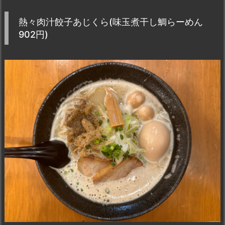
熱々肉汁餃子あじくら(味玉煮干し鯛らーめん
902円)