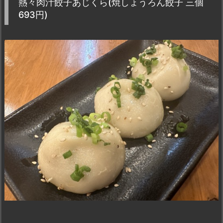
熱々肉汁餃子あじくら(焼しょうろん餃子 三個
693円)