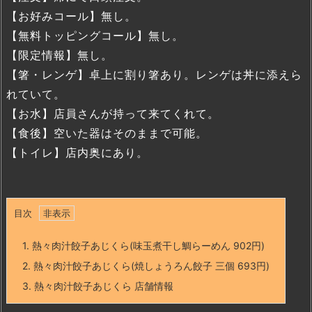
【お好みコール】無し。
【無料トッピングコール】無し。
【限定情報】無し。
【箸・レンゲ】卓上に割り箸あり。レンゲは丼に添えら
れていて。
【お水】店員さんが持って来てくれて。
【食後】空いた器はそのままで可能。
【トイレ】店内奥にあり。
目次
1.
熱々肉汁餃子あじくら(味玉煮干し鯛らーめん 902円)
2.
熱々肉汁餃子あじくら(焼しょうろん餃子 三個 693円)
3.
熱々肉汁餃子あじくら 店舗情報