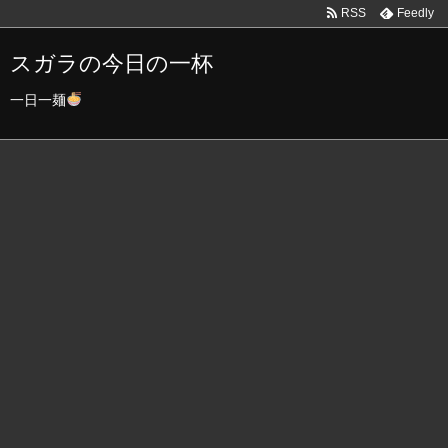
RSS
Feedly
スガラの今日の一杯
一日一麺