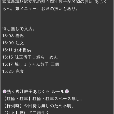
武蔵新城駅駅立地の熱々肉汁餃子が名物のお店 あじく
らへ。麺メニュー、お酒の扱いもあり。
待ち無しで入店。
15:08 着席
15:09 注文
15:11 お水提供
15:15 味玉煮干し鯛らーめん
15:17 焼しょうろん餃子 三個
15:25 完食
熱々肉汁餃子あじくら ルール
【駐輪・駐車】駐輪・駐車スペース無し。
【行列時】今回待ち無しのため不明。
【注文】席にて口頭注文。