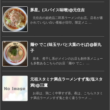
豚星。(スパイス味噌)@元住吉
元住吉の超絶品二郎系ラーメンのお店。店名が書
かれていない白い看板が目印。限定メニ ...
麺や でこ(味玉サバと大葉のそば)@新丸
子
基本、煮干し系がメインのお店も創作系メニュー
も多数あるこちらのお店「麺や でこ」 ...
元祖スタミナ満点ラーメンすず鬼(塩スタ
満)@三鷹
お昼は、鶏こく中華すず喜。夜は、こちらスタミ
ナ満点ラーメンすず鬼と全く違うラーメ ...