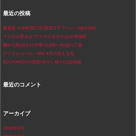
最近の投稿
鳥貴族 大井町西口店(鶏塩玉子ラーメン)@大井町
マグロが昇るまで(マグロまぜそば)＠神保町
麺や七彩(冷がけ中華そば緑一色)@八丁堀
アイドルコール・MIX ※尺の見える化
ROCK’ANDO六感堂(冷やし桃そば)@池袋
最近のコメント
アーカイブ
2026年8月