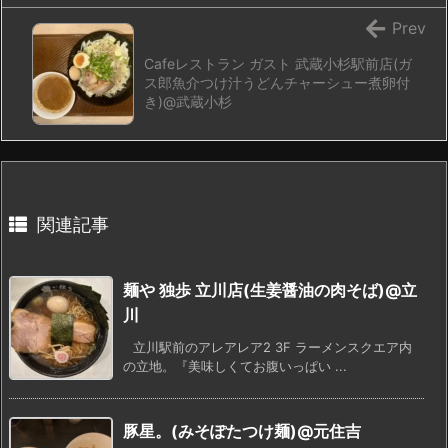
Prev
Cafeレストラン ガスト 武蔵小杉駅前店(ガ
ス郎魚介つけ汁うどんチャーシュー煮卵付
き)@武蔵小杉
関連記事
麺や 独歩 立川店(生姜醤油の肉そば)@立
川
立川駅前のアレアレア2 3F ラーメンスクエア内
の立地。『美味しくてお腹いっぱい ...
豚星。(みそぽたつけ麺)@元住吉