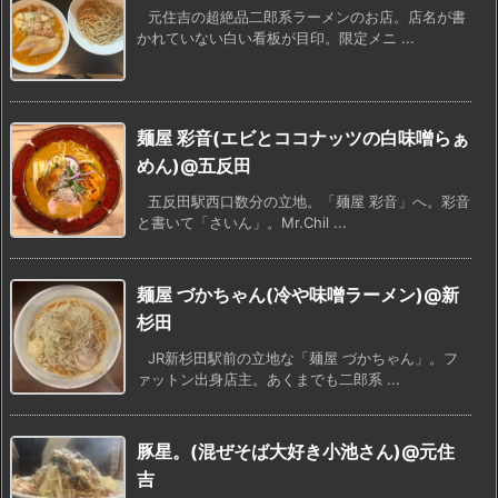
元住吉の超絶品二郎系ラーメンのお店。店名が書
かれていない白い看板が目印。限定メニ ...
麺屋 彩音(エビとココナッツの白味噌らぁ
めん)@五反田
五反田駅西口数分の立地。「麺屋 彩音」へ。彩音
と書いて「さいん」。Mr.Chil ...
麺屋 づかちゃん(冷や味噌ラーメン)@新
杉田
JR新杉田駅前の立地な「麺屋 づかちゃん」。フ
ァットン出身店主。あくまでも二郎系 ...
豚星。(混ぜそば大好き小池さん)@元住
吉