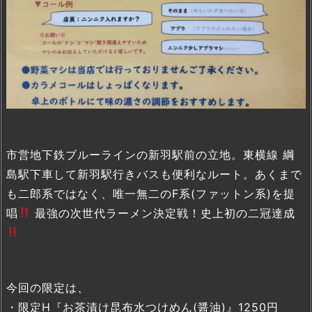
市営地下鉄ブルーラインの新羽駅前の立地。東横線 綱
島駅下車して新羽駅行きバスも便利なルート。あくまで
も二郎系ではなく、唯一無二のF系(ファットン系)を提
唱
最強の次世代ラーメン決定戦！史上初の二冠達成
今回の限定は、
・限定H『お茶漬け昆布水つけめん(醤油)』1250円