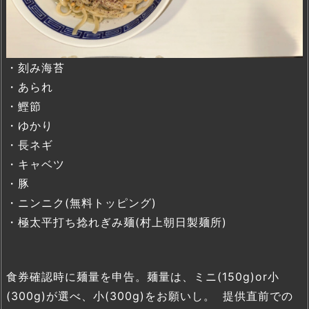
・刻み海苔
・あられ
・鰹節
・ゆかり
・長ネギ
・キャベツ
・豚
・ニンニク(無料トッピング)
・極太平打ち捻れぎみ麺(村上朝日製麺所)
食券確認時に麺量を申告。麺量は、ミニ(150g)or小
(300g)が選べ、小(300g)をお願いし。 提供直前での