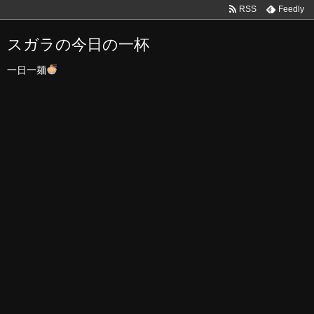
RSS
Feedly
スガラの今日の一杯
一日一麺