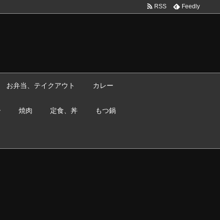
RSS
Feedly
お弁当、テイクアウト
カレー
ー
焼肉
定食、丼
もつ鍋