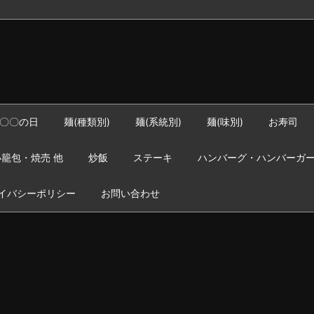
〇〇の日
麺(種類別)
麺(系統別)
麺(味別)
お寿司
籠包・焼売 他
炒飯
ステーキ
ハンバーグ・ハンバーガ
イバシーポリシー
お問い合わせ