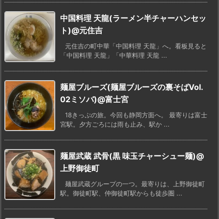
中国料理 天龍(ラーメン半チャーハンセッ
ト)@元住吉
元住吉の町中華「中国料理 天龍」へ。看板見ると
「中国料理 天龍」「中華料理 天龍 ...
麺屋ブルーズ(麺屋ブルーズの裏そばVol.
02ミソバ)@富士宮
18きっぷの旅。今回も静岡方面へ。 最寄りは富士
宮駅。夕方ごろには雨も止み、駅か ...
麺屋武蔵 武骨(黒 味玉チャーシュー麺)@
上野御徒町
麺屋武蔵グループの一つ。最寄りは、上野御徒町
駅。御徒町駅、仲御徒町駅からも徒歩圏 ...