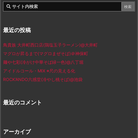
最近の投稿
鳥貴族 大井町西口店(鶏塩玉子ラーメン)@大井町
マグロが昇るまで(マグロまぜそば)＠神保町
麺や七彩(冷がけ中華そば緑一色)@八丁堀
アイドルコール・MIX ※尺の見える化
ROCK’ANDO六感堂(冷やし桃そば)@池袋
最近のコメント
アーカイブ