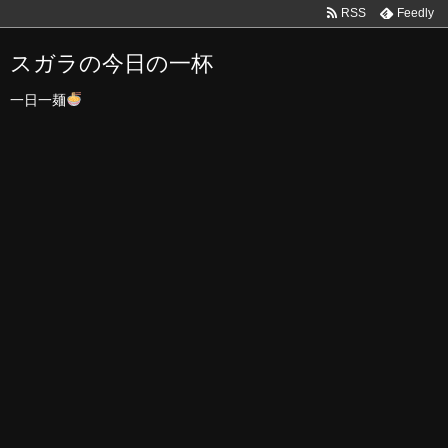
RSS
Feedly
スガラの今日の一杯
一日一麺