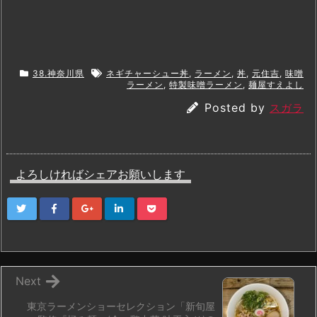
38.神奈川県
ネギチャーシュー丼
,
ラーメン
,
丼
,
元住吉
,
味噌
ラーメン
,
特製味噌ラーメン
,
麺屋すえよし
Posted by
スガラ
よろしければシェアお願いします
Next
東京ラーメンショーセレクション「新旬屋