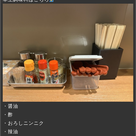
・醤油
・酢
・おろしニンニク
・辣油