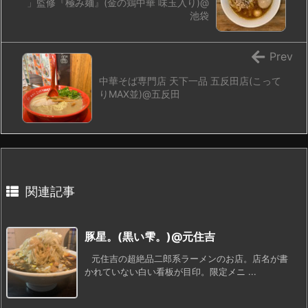
」監修『極み麺』(金の鶏中華 味玉入り)@
池袋
Prev
中華そば専門店 天下一品 五反田店(こって
りMAX並)@五反田
関連記事
豚星。(黒い雫。)@元住吉
元住吉の超絶品二郎系ラーメンのお店。店名が書
かれていない白い看板が目印。限定メニ ...