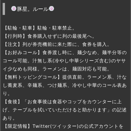
豚星。ルール
【駐輪・駐車】駐輪・駐車禁止。
【行列時】食券購入せずに列の最後尾へ。
【注文】列が券売機前に来た際に、食券を購入。
【お好みコール】食券渡し時に、麺少なめ、麺半分等の
コール可能。汁無し系(冷やし中華シリーズ含む)のヤサ
イ少なめも同様。ラーメンは、麺固対応も可能。
【無料トッピングコール】提供直前。ラーメン系、汁な
し蕎麦系、辛麺系、つけ麺系、冷やし中華のコール表あ
り。
【食後】「お食事後は食器やコップをカウンターに上
げ、テーブルを拭いていただけると助かります」の記述
あり。
【限定情報】Twitter(ツイッター)の公式アカウントを