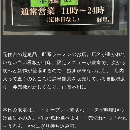
元住吉の超絶品二郎系ラーメンのお店。店名が書かれて
いない白い看板が目印。限定メニューが豊富で、次から
次へと新作が登場するので、飽きが来ないお店。 店内
入って直ぐのところに黒烏龍茶を販売している自販機あ
り。券売機が新しくなり、両替不用に。
本日の限定は、 ・オープン～売切れ→「チゲ味噌｣※つ
け麺対応のみ。※牛or魚粉選べます ・売切れ〜→「かれ
～うろん」※おにぎり持ち込み可。