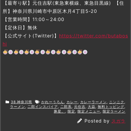
【最寄り駅】元住吉駅(東急東横線、東急目黒線) 【住
所】神奈川県川崎市中原区木月4丁目5-20
【営業時間】11:00～24:00
【定休日】無休
【公式サイト(Twitter)】
https://twitter.com/butabos
hi
38.神奈川県
かれーうろん
,
カレー
,
カレーラーメン
,
ニンニク
,
ラーメン
,
二郎インスパイア
,
二郎系
,
元住吉
,
大蒜
,
無料トッピング
,
豚星。
,
限定
,
限定メニュー
,
限定ラーメン
Posted by
スガラ