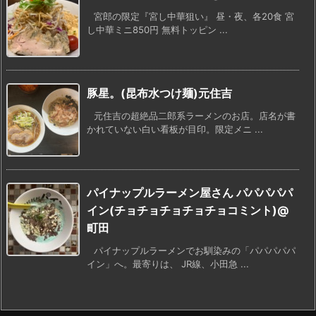
宮郎の限定『宮し中華狙い』 昼・夜、各20食 宮
し中華ミニ850円 無料トッピン ...
豚星。(昆布水つけ麺)元住吉
元住吉の超絶品二郎系ラーメンのお店。店名が書
かれていない白い看板が目印。限定メニ ...
パイナップルラーメン屋さん パパパパパ
イン(チョチョチョチョチョコミント)@
町田
パイナップルラーメンでお馴染みの「パパパパパ
イン」へ。最寄りは、 JR線、小田急 ...