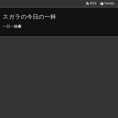
RSS
Feedly
スガラの今日の一杯
一日一麺