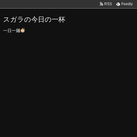
RSS
Feedly
スガラの今日の一杯
一日一麺