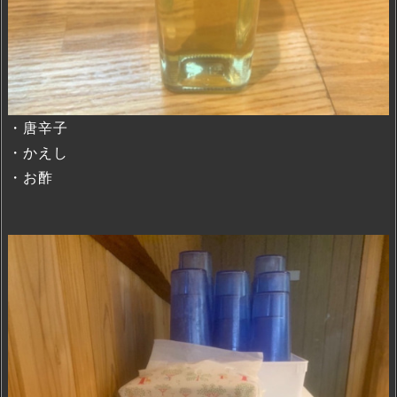
・唐辛子
・かえし
・お酢