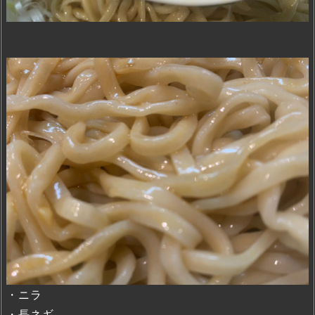
・ニラ
・長ネギ