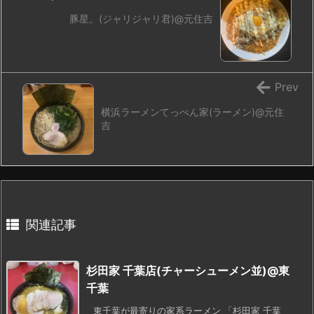
豚星。(ジャリジャリ君)@元住吉
Prev
横浜ラーメンてっぺん家(ラーメン)@元住
吉
関連記事
杉田家 千葉店(チャーシューメン並)@東
千葉
東千葉が最寄りの家系ラーメン 「杉田家 千葉