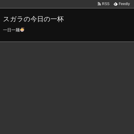
RSS
Feedly
スガラの今日の一杯
一日一麺