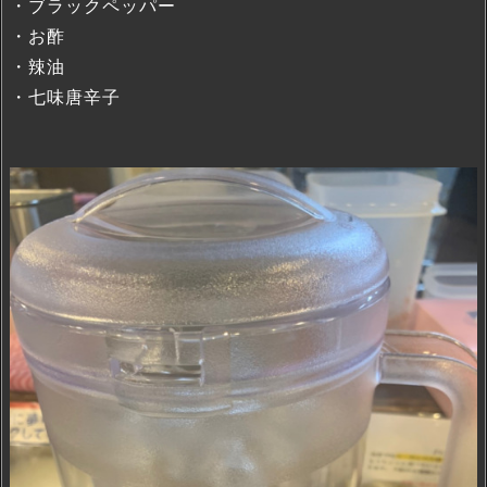
・ブラックペッパー
・お酢
・辣油
・七味唐辛子