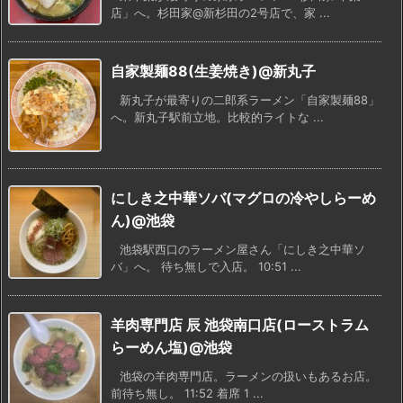
店」へ。杉田家@新杉田の2号店で、家 ...
自家製麺88(生姜焼き)@新丸子
新丸子が最寄りの二郎系ラーメン「自家製麺88」
へ。新丸子駅前立地。比較的ライトな ...
にしき之中華ソバ(マグロの冷やしらーめ
ん)@池袋
池袋駅西口のラーメン屋さん「にしき之中華ソ
バ」へ。 待ち無しで入店。 10:51 ...
羊肉専門店 辰 池袋南口店(ローストラム
らーめん塩)@池袋
池袋の羊肉専門店。ラーメンの扱いもあるお店。
前待ち無し。 11:52 着席 1 ...