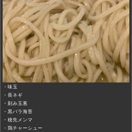
・味玉
・長ネギ
・刻み玉葱
・黒バラ海苔
・穂先メンマ
・鶏チャーシュー