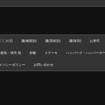
〇〇の日
麺(種類別)
麺(系統別)
麺(味別)
お寿司
籠包・焼売 他
炒飯
ステーキ
ハンバーグ・ハンバーガ
イバシーポリシー
お問い合わせ