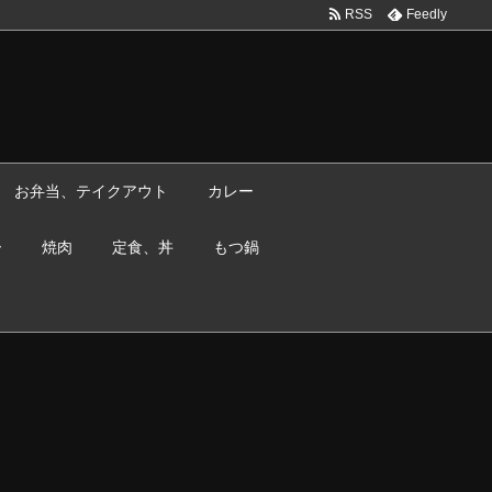
RSS
Feedly
お弁当、テイクアウト
カレー
ー
焼肉
定食、丼
もつ鍋